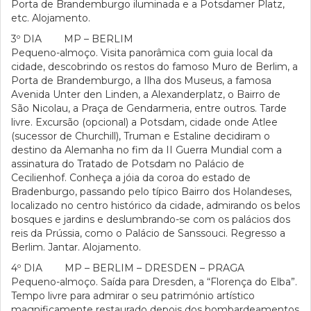
Porta de Brandemburgo iluminada e a Potsdamer Platz,
etc. Alojamento.
3º DIA MP – BERLIM
Pequeno-almoço. Visita panorâmica com guia local da
cidade, descobrindo os restos do famoso Muro de Berlim, a
Porta de Brandemburgo, a Ilha dos Museus, a famosa
Avenida Unter den Linden, a Alexanderplatz, o Bairro de
São Nicolau, a Praça de Gendarmeria, entre outros. Tarde
livre. Excursão (opcional) a Potsdam, cidade onde Atlee
(sucessor de Churchill), Truman e Estaline decidiram o
destino da Alemanha no fim da II Guerra Mundial com a
assinatura do Tratado de Potsdam no Palácio de
Cecilienhof. Conheça a jóia da coroa do estado de
Bradenburgo, passando pelo típico Bairro dos Holandeses,
localizado no centro histórico da cidade, admirando os belos
bosques e jardins e deslumbrando-se com os palácios dos
reis da Prússia, como o Palácio de Sanssouci. Regresso a
Berlim. Jantar. Alojamento.
4º DIA MP – BERLIM – DRESDEN – PRAGA
Pequeno-almoço. Saída para Dresden, a “Florença do Elba”.
Tempo livre para admirar o seu património artístico
magnificamente restaurado depois dos bombardeamentos