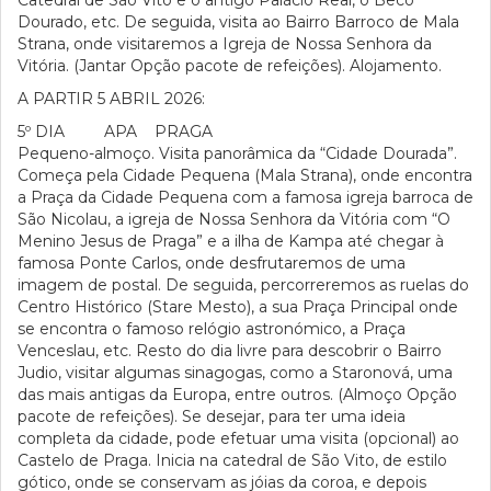
Catedral de São Vito e o antigo Palácio Real, o Beco
Dourado, etc. De seguida, visita ao Bairro Barroco de Mala
Strana, onde visitaremos a Igreja de Nossa Senhora da
Vitória. (Jantar Opção pacote de refeições). Alojamento.
A PARTIR 5 ABRIL 2026:
5º DIA APA PRAGA
Pequeno-almoço. Visita panorâmica da “Cidade Dourada”.
Começa pela Cidade Pequena (Mala Strana), onde encontra
a Praça da Cidade Pequena com a famosa igreja barroca de
São Nicolau, a igreja de Nossa Senhora da Vitória com “O
Menino Jesus de Praga” e a ilha de Kampa até chegar à
famosa Ponte Carlos, onde desfrutaremos de uma
imagem de postal. De seguida, percorreremos as ruelas do
Centro Histórico (Stare Mesto), a sua Praça Principal onde
se encontra o famoso relógio astronómico, a Praça
Venceslau, etc. Resto do dia livre para descobrir o Bairro
Judio, visitar algumas sinagogas, como a Staronová, uma
das mais antigas da Europa, entre outros. (Almoço Opção
pacote de refeições). Se desejar, para ter uma ideia
completa da cidade, pode efetuar uma visita (opcional) ao
Castelo de Praga. Inicia na catedral de São Vito, de estilo
gótico, onde se conservam as jóias da coroa, e depois