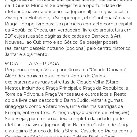
da II Guerra Mundial. Se desejar terá a oportunidade de
efetuar uma visita panorâmica (opcional) com guia local: o
Zwinger, a Hofkirche, a Semperoper, etc. Continuação para
Praga. Tempo livre para um primeiro contacto com a capital
da República Checa, um verdadeiro “livro de arquitetura em
3D” cujas ruas são páginas dedicadas ao Barroco, à Art
Nouveau, ao Cubismo e ao Gótico. Se desejar poderá
realizar um passeio noturno (opcional) pelo centro histórico.
Jantar e alojamento.
5º DIA APA – PRAGA
Pequeno-almoço. Visita panorâmica da “Cidade Dourada”.
Além de admirarmos a icónica Ponte de Carlos,
exploraremos as ruas estreitas da Cidade Velha (Stare
Mesto), incluindo a Praça Principal, a Praça da República, a
Torre da Pólvora, a Praça Venceslau e outros locais. Resto
do dia livre para descobrir o Bairro Judio, visitar algumas
sinagogas, como a Staronová, uma das mais antigas da
Europa, entre outros. (Almoço Opção pacote de refeições).
Se desejar, para ter uma ideia completa da cidade, pode
efetuar uma visita (opcional) ao Bairro do Castelo de Praga
e ao Bairro Barroco de Mala Strana: Castelo de Praga com a