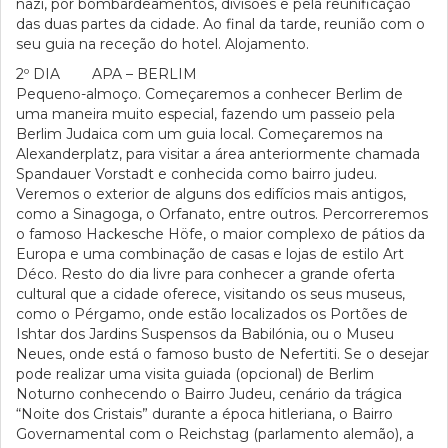
nazi, por bombardeamentos, divisões e pela reunificação
das duas partes da cidade. Ao final da tarde, reunião com o
seu guia na receção do hotel. Alojamento.
2º DIA APA – BERLIM
Pequeno-almoço. Começaremos a conhecer Berlim de
uma maneira muito especial, fazendo um passeio pela
Berlim Judaica com um guia local. Começaremos na
Alexanderplatz, para visitar a área anteriormente chamada
Spandauer Vorstadt e conhecida como bairro judeu.
Veremos o exterior de alguns dos edifícios mais antigos,
como a Sinagoga, o Orfanato, entre outros. Percorreremos
o famoso Hackesche Höfe, o maior complexo de pátios da
Europa e uma combinação de casas e lojas de estilo Art
Déco. Resto do dia livre para conhecer a grande oferta
cultural que a cidade oferece, visitando os seus museus,
como o Pérgamo, onde estão localizados os Portões de
Ishtar dos Jardins Suspensos da Babilónia, ou o Museu
Neues, onde está o famoso busto de Nefertiti. Se o desejar
pode realizar uma visita guiada (opcional) de Berlim
Noturno conhecendo o Bairro Judeu, cenário da trágica
“Noite dos Cristais” durante a época hitleriana, o Bairro
Governamental com o Reichstag (parlamento alemão), a