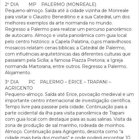
2º DIA MP PALERMO (MONREALE)
Pequeno-almoço. Saída até à cidade vizinha de Monreale
para visitar o Claustro Beneditino e a sua Catedral, um dos
melhores exemplos da arte normanda no mundo.
Regresso a Palermo para realizar um percurso panorâmico
de autocarro. Almoço e visita panorâmica com guia local
pelo centro histórico: a Capela Palatina, cujos maravilhosos
mosaicos relatam cenas bíblicas; a Catedral de Palermo,
com influências arquitetónicas das diferentes culturas que
passaram pela Sicília; a famosa Piazza Pretoria; a Igreja
normanda Martorana, entre outros. Regresso a Palermo.
Alojamento.
3º DIA PC PALERMO – ERICE – TRAPANI –
AGRIGENTO
Pequeno-almoço. Saída até Erice, povoação medieval e um
importante centro internacional de investigação científica.
Tempo livre para passear pela cidade. Continuação para a
parte ocidental da ilha para visita panorâmica de Trapani
com guia local com destaque para as suas salinas. Visita da
zona de produção de sal marinho, rodeada de moinhos.
Almoço. Continuação para Agrigento, descrita como “a
cidade mais bela dos mortais” e onde poderá encontrar 10