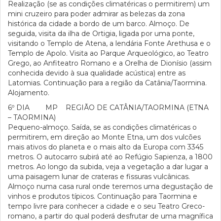
Realização (se as condições climatéricas o permitirem) um
mini cruzeiro para poder admirar as belezas da zona
histórica da cidade a bordo de um barco. Almoço. De
seguida, visita da ilha de Ortigia, ligada por uma ponte,
visitando o Templo de Atena, a lendária Fonte Arethusa e o
Templo de Apolo. Visita ao Parque Arqueológico, ao Teatro
Grego, ao Anfiteatro Romano e a Orelha de Dionísio (assim
conhecida devido à sua qualidade acústica) entre as
Latomias. Continuação para a região da Catânia/Taormina.
Alojamento.
6º DIA MP REGIÃO DE CATÂNIA/TAORMINA (ETNA
– TAORMINA)
Pequeno-almoço. Saída, se as condições climatéricas o
permitirem, em direção ao Monte Etna, um dos vulcões
mais ativos do planeta e o mais alto da Europa com 3345
metros. O autocarro subirá até ao Refúgio Sapienza, a 1800
metros. Ao longo da subida, veja a vegetação a dar lugar a
uma paisagem lunar de crateras e fissuras vulcânicas.
Almoço numa casa rural onde teremos uma degustação de
vinhos e produtos típicos. Continuação para Taormina e
tempo livre para conhecer a cidade e o seu Teatro Greco-
romano, a partir do qual poderá desfrutar de uma magnífica