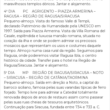
maravilhosos templos dóricos. Jantar e alojamento.
4º DIA PC AGRIGENTO – PIAZZA ARMERINA –
RAGUSA – REGIÃO DE RAGUSA/SIRACUSA
Pequeno-almoço. Visita do famoso Valle di Templi,
declarado Património da Humanidade pela UNESCO em
1997. Saída para Piazza Armerina. Visita da Villa Romana del
Casale, esplêndida e luxuosa mansão romana, situada no
coração da ilha e onde se podem admirar os preciosos
mosaicos que representam os usos e costumes daquele
tempo. Almoço numa casa rural da região. Seguimos para
Ragusa, onde poderemos visitar Ragusa Ibla, o centro
histórico da cidade. Transfer para o hotel na Região de
Ragusa/Siracusa. Jantar e alojamento.
5º DIA MP REGIÃO DE RAGUSA/SIRACUSA – NOTO
– SIRACUSA – REGIÃO DE CATÂNIA/TAORMINA
Pequeno-almoço. Saída em direção a Noto, a capital do
barroco siciliano, famosa pelas suas varandas típicas de ferro
forjado. Tempo livre para admirar a Catedral totalmente
renovada depois de anos de restauro assim como passear
pelas suas ruas cheias de tesouros arquitetónicos.
Continuação para Siracusa, fundada entre 734 e 733 a. C.