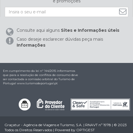
e promoções
Consulte aqui alguns
Sites e Informações úteis
Caso deseje esclarecer dúvidas peça mais
Informações
Em cumprimento da lei nº 144/2015 informamos
que para a resolução de conflitos de consumo deve
ser contactada a comissão arbitral do Turismo de
Portugal
www.turismodeportugal.pt
Graçatur - Agência de Viagens e Turismo, S.A. | RNAVT nº 1978 | © 2023
Todos os Direitos Reservados | Powered by
OPTIGEST