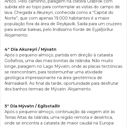
Ártico. Pelo caminho, paragem na cratera Grábrók com
subida até ao topo para contemplar as vistas do campo de
lava. Chegada a Akureyri, conhecida como a “Capital do
Norte”, que com apenas 19.000 habitantes é a maior
população fora da área de Reykjavík. Saída para um cruzeiro
para avistar baleias, pelo lindíssimo fiorde de Eyjafjörður.
Alojamento.
4º Dia Akureyri / Mývatn
Após o pequeno-almoço, partida em direção à catarata
Goðafoss, uma das mais bonitas da Islândia. Não muito
longe, paragem no Lago Mývatn, onde as placas tectónicas
se reencontram, para testemunhar uma atividade
geológica impressionante na área geotérmica de
Námaskarð. Ao final da tarde, oportunidade para desfrutar
dos banhos termais de Mývatn. Alojamento.
5º Dia Mývatn / Egilsstaðir
Após o pequeno-almoço, continuação da viagem até às
Terras Altas da Islândia, uma região remota e desértica,
onde se encontra a catarata de maior caudal na Europa: