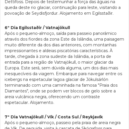
Dettifoss. Depois de testemunhar a força das águas na
queda deste rio glaciar, continuação para leste, visitando a
povoação de Seydisfjordur. Alojamento em Egilsstaðir.
6º Dia Egilsstaðir / Vatnajökull
Após o pequeno-almoço, saída para passeio panorâmico
através dos fiordes da zona Este da Islândia, uma paisagem
muito diferente da dos dias anteriores, com montanhas
impressionantes e aldeias piscatórias características. À
tarde, chegada à zona sudeste da Islândia, a porta de
entrada para a região de Vatnajökull, o maior glaciar da
Europa. Este será, sem dúvida alguma, um dos dias mais
inesquecíveis da viagem. Embarque para navegar entre os
icebergs na espetacular lagoa glaciar de Jökulsárlón
terminanado com uma caminhada na famosa "Praia dos
Diamantes", onde se podem ver blocos de gelo sobre a
areia vulcânica negra, oferecendo um contraste
espetacular. Alojamento.
7º Dia Vatnajökull / Vík / Costa Sul / Reykjavík
Após o pequeno-almoço, passeio pela praia de areia negra
de Vík. De seguida, visita à cascata de Skógafoss para