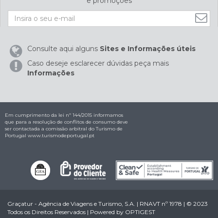
e promoções
Consulte aqui alguns
Sites e Informações úteis
Caso deseje esclarecer dúvidas peça mais
Informações
Em cumprimento da lei nº 144/2015 informamos
que para a resolução de conflitos de consumo deve
ser contactada a comissão arbitral do Turismo de
Portugal
www.turismodeportugal.pt
Graçatur - Agência de Viagens e Turismo, S.A. | RNAVT nº 1978 | © 2023
Todos os Direitos Reservados | Powered by
OPTIGEST