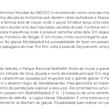
 Património Mundial da UNESCO e reconhecido como uma das mar
os das placas tectónicas que abriram várias rachaduras e fissura
 a famosa área de Geysir, onde o geysir Strokkur lança uma colu
sem dúvida uma das mais belas cascatas do país. Continue em di
ascata maravilhosa onde é possível caminhar atrás dela. Em seg
 Museu Folclórico de Skogar. É um museu muito aconchegante q
os. No glaciar Mýrdalsjökull há a possibilidade de fazer um pas
papagaios-do-mar. Por fim, visita à praia de Reynishverfi, uma 
da Islândia, o Parque Nacional Skaftafell. Antes de cruzar a gra
telhado de relva, situada a norte da estrada principal. Em seg
catastróficas causadas por erupções sob o grande glaciar. O Par
ull e o deserto negro de Skeidarársandur. Para aproveitar ao máx
onto de partida para explorar a área a pé. Recomendamos uma 
 um passeio em Skaftafellsjökull (1 ½ - 2 horas) ou de uma caminh
res da Islândia - a Lagoa Glaciar Jökulsárlón. É uma extensa e p
ente se libertam do glaciar. Possibilidade para realizar um pa