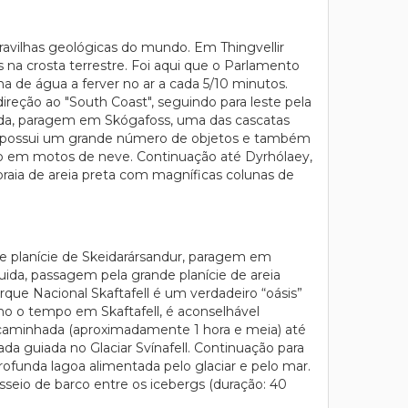
avilhas geológicas do mundo. Em Thingvellir
s na crosta terrestre. Foi aqui que o Parlamento
na de água a ferver no ar a cada 5/10 minutos.
reção ao "South Coast", seguindo para leste pela
uida, paragem em Skógafoss, uma das cascatas
ue possui um grande número de objetos e também
seio em motos de neve. Continuação até Dyrhólaey,
praia de areia preta com magníficas colunas de
nde planície de Skeidarársandur, paragem em
uida, passagem pela grande planície de areia
que Nacional Skaftafell é um verdadeiro “oásis”
imo o tempo em Skaftafell, é aconselhável
caminhada (aproximadamente 1 hora e meia) até
ada guiada no Glaciar Svínafell. Continuação para
rofunda lagoa alimentada pelo glaciar e pelo mar.
sseio de barco entre os icebergs (duração: 40