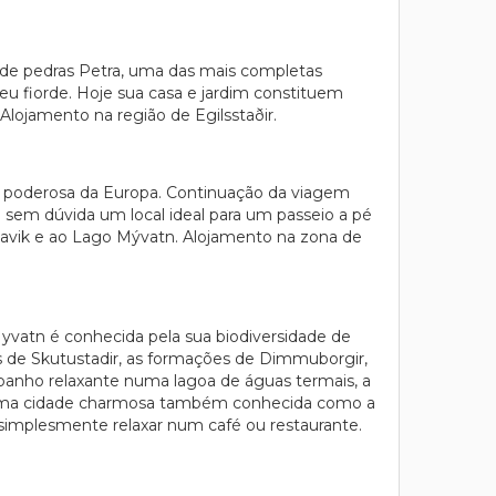
o de pedras Petra, uma das mais completas
eu fiorde. Hoje sua casa e jardim constituem
lojamento na região de Egilsstaðir.
is poderosa da Europa. Continuação da viagem
 sem dúvida um local ideal para um passeio a pé
usavik e ao Lago Mývatn. Alojamento na zona de
yvatn é conhecida pela sua biodiversidade de
ras de Skutustadir, as formações de Dimmuborgir,
m banho relaxante numa lagoa de águas termais, a
 é uma cidade charmosa também conhecida como a
u simplesmente relaxar num café ou restaurante.