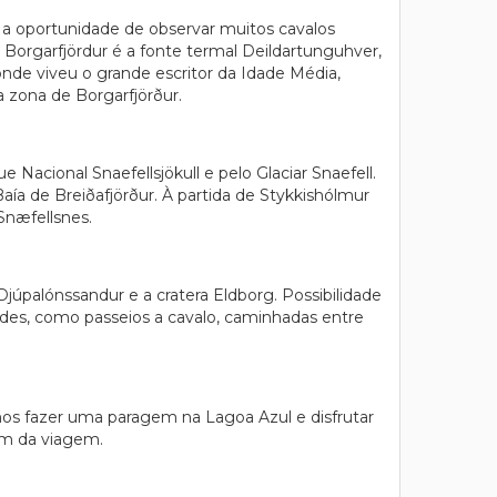
do a oportunidade de observar muitos cavalos
 Borgarfjördur é a fonte termal Deildartunguhver,
onde viveu o grande escritor da Idade Média,
a zona de Borgarfjörður.
 Nacional Snaefellsjökull e pelo Glaciar Snaefell.
aía de Breiðafjörður. À partida de Stykkishólmur
Snæfellsnes.
, Djúpalónssandur e a cratera Eldborg. Possibilidade
dades, como passeios a cavalo, caminhadas entre
os fazer uma paragem na Lagoa Azul e disfrutar
im da viagem.