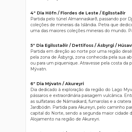
4º Dia Höfn / Fiordes de Leste / Egilsstaðir
Partida pelo túnel Almannaskarð, passando por Dj
coleções de minerais da Islândia. Petra que dedi
uma das maiores coleções minerais do mundo. Pas
5º Dia Egilsstaðir / Dettifoss / Ásbyrgi / Húsav
Partida em direção ao norte por uma região desé
pela zona de Ásbyrgi, zona conhecida pela sua a
ou para um piquenique. Atravesse pela costa da p
Mývatn.
6º Dia Mývatn / Akureyri
Dia dedicado à exploração da região do Lago Myv
pássaros e extraordinária paisagem vulcânica. Ent
as sulfataras de Námaskard, fumarolas e a crater
Jardbödin. Partida para Akureyri, pelo caminho
capital do Norte, sendo a segunda maior cidade da
Alojamento na região de Akureyri.