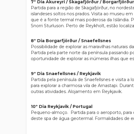
7º Dia Akureyri / Skagafjörður / Borgarfjörður
Partida para a região de Skagafjörður, no nordest
islandeses soltos nos prados. Visita ao museu em
que é a fonte termal mais poderosa da Islândia. 
Snorri Sturluson. Perto de Reykholt, estão locali
8º Dia Borgarfjörður / Snaefellsnes
Possibilidade de explorar as maravilhas naturais d
Partida pela parte norte da península passando po
oportunidade de explorar as inúmeras ilhas que es
9º Dia Snaefellsnes / Reykjavik
Partida pela península de Snaefellsnes e visita a l
para explorar a charmosa vila de Arnastapi. Dura
outras atividades. Alojamento em Reykjavik.
10º Dia Reykjavik / Portugal
Pequeno-almoço. Partida para o aeroporto, para
deste spa de água geotermal. Formalidades de e