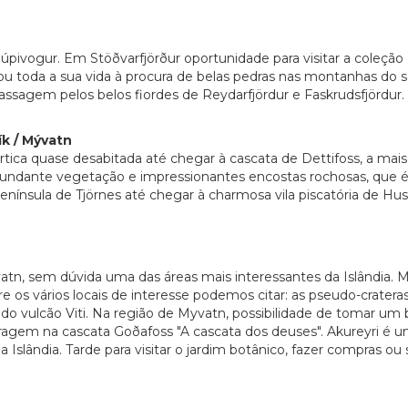
úpivogur. Em Stöðvarfjörður oportunidade para visitar a coleçã
cou toda a sua vida à procura de belas pedras nas montanhas do s
sagem pelos belos fiordes de Reydarfjördur e Faskrudsfjördur. A
ík / Mývatn
rtica quase desabitada até chegar à cascata de Dettifoss, a ma
bundante vegetação e impressionantes encostas rochosas, que é
enínsula de Tjörnes até chegar à charmosa vila piscatória de H
atn, sem dúvida uma das áreas mais interessantes da Islândia. M
re os vários locais de interesse podemos citar: as pseudo-crate
a do vulcão Viti. Na região de Myvatn, possibilidade de tomar u
 paragem na cascata Goðafoss "A cascata dos deuses". Akureyri
 Islândia. Tarde para visitar o jardim botânico, fazer compras o