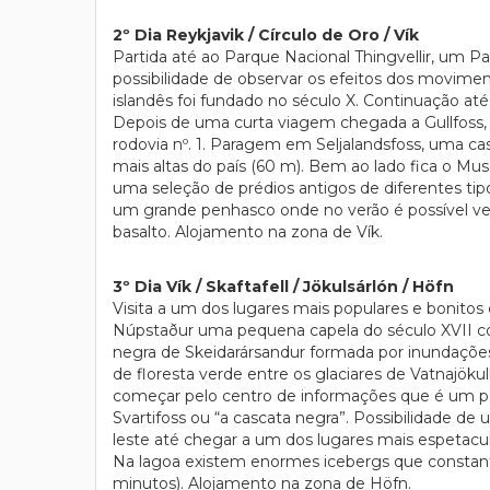
2º Dia Reykjavik / Círculo de Oro / Vík
Partida até ao Parque Nacional Thingvellir, um
possibilidade de observar os efeitos dos moviment
islandês foi fundado no século X. Continuação até
Depois de uma curta viagem chegada a Gullfoss, 
rodovia nº. 1. Paragem em Seljalandsfoss, uma c
mais altas do país (60 m). Bem ao lado fica o
uma seleção de prédios antigos de diferentes tip
um grande penhasco onde no verão é possível ver 
basalto. Alojamento na zona de Vík.
3º Dia Vík / Skaftafell / Jökulsárlón / Höfn
Visita a um dos lugares mais populares e bonitos 
Núpstaður uma pequena capela do século XVII com 
negra de Skeidarársandur formada por inundações 
de floresta verde entre os glaciares de Vatnajök
começar pelo centro de informações que é um p
Svartifoss ou “a cascata negra”. Possibilidade de
leste até chegar a um dos lugares mais espetacula
Na lagoa existem enormes icebergs que constantem
minutos). Alojamento na zona de Höfn.