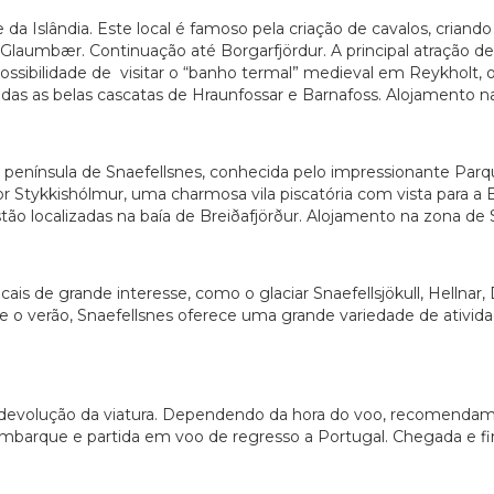
e da Islândia. Este local é famoso pela criação de cavalos, crian
 Glaumbær. Continuação até Borgarfjördur. A principal atração de
Possibilidade de visitar o “banho termal” medieval em Reykholt, 
zadas as belas cascatas de Hraunfossar e Barnafoss. Alojamento n
a península de Snaefellsnes, conhecida pelo impressionante Parque
r Stykkishólmur, uma charmosa vila piscatória com vista para a B
tão localizadas na baía de Breiðafjörður. Alojamento na zona de 
ocais de grande interesse, como o glaciar Snaefellsjökull, Hellnar
nte o verão, Snaefellsnes oferece uma grande variedade de ativi
 devolução da viatura. Dependendo da hora do voo, recomendam
mbarque e partida em voo de regresso a Portugal. Chegada e f