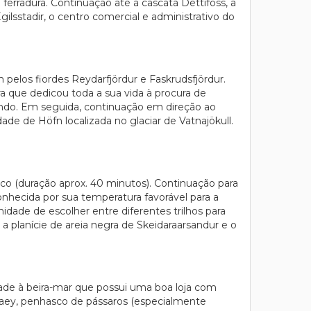
 ferradura. Continuação até à cascata Dettifoss, a
ilsstadir, o centro comercial e administrativo do
m pelos fiordes Reydarfjördur e Faskrudsfjördur.
ra que dedicou toda a sua vida à procura de
ndo. Em seguida, continuação em direção ao
de de Höfn localizada no glaciar de Vatnajökull.
rco (duração aprox. 40 minutos). Continuação para
onhecida por sua temperatura favorável para a
dade de escolher entre diferentes trilhos para
 planície de areia negra de Skeidaraarsandur e o
idade à beira-mar que possui uma boa loja com
ólaey, penhasco de pássaros (especialmente