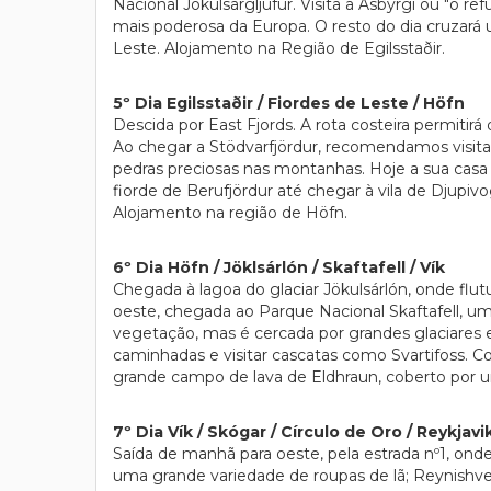
Nacional Jokulsargljufur. Visita a Asbyrgi ou "o 
mais poderosa da Europa. O resto do dia cruzará u
Leste. Alojamento na Região de Egilsstaðir.
5º Dia Egilsstaðir / Fiordes de Leste / Höfn
Descida por East Fjords. A rota costeira permitirá
Ao chegar a Stödvarfjördur, recomendamos visitar 
pedras preciosas nas montanhas. Hoje a sua cas
fiorde de Berufjördur até chegar à vila de Djupi
Alojamento na região de Höfn.
6º Dia Höfn / Jöklsárlón / Skaftafell / Vík
Chegada à lagoa do glaciar Jökulsárlón, onde flu
oeste, chegada ao Parque Nacional Skaftafell, uma
vegetação, mas é cercada por grandes glaciares e
caminhadas e visitar cascatas como Svartifoss. C
grande campo de lava de Eldhraun, coberto por 
7º Dia Vík / Skógar / Círculo de Oro / Reykjavi
Saída de manhã para oeste, pela estrada nº1, onde
uma grande variedade de roupas de lã; Reynishver