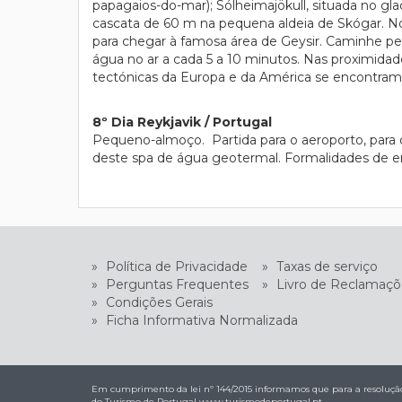
papagaios-do-mar); Sólheimajökull, situada no gla
cascata de 60 m na pequena aldeia de Skógar. No c
para chegar à famosa área de Geysir. Caminhe pel
água no ar a cada 5 a 10 minutos. Nas proximidades
tectónicas da Europa e da América se encontram
8º Dia Reykjavik / Portugal
Pequeno-almoço. Partida para o aeroporto, para
deste spa de água geotermal. Formalidades de e
»
Política de Privacidade
»
Taxas de serviço
»
Perguntas Frequentes
»
Livro de Reclamaçõ
»
Condições Gerais
»
Ficha Informativa Normalizada
Em cumprimento da lei nº 144/2015 informamos que para a resolução 
do Turismo de Portugal
www.turismodeportugal.pt