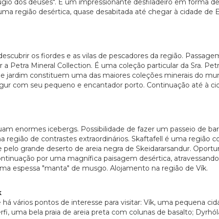
refúgio dos deuses". É um impressionante desfiladeiro em forma de
ma região desértica, quase desabitada até chegar à cidade de Eg
 descubrir os fiordes e as vilas de pescadores da região. Passage
a Petra Mineral Collection. É uma coleção particular da Sra. Pet
a e jardim constituem uma das maiores coleções minerais do mu
vogur com seu pequeno e encantador porto. Continuação até à cida
tuam enormes icebergs. Possibilidade de fazer um passeio de ba
 região de contrastes extraordinários. Skaftafell é uma região c
 pelo grande deserto de areia negra de Skeidararsandur. Oportuni
ontinuação por uma magnífica paisagem desértica, atravessando a
uma espessa "manta" de musgo. Alojamento na região de Vík.
k
 há vários pontos de interesse para visitar: Vík, uma pequena c
fi, uma bela praia de areia preta com colunas de basalto; Dyrh