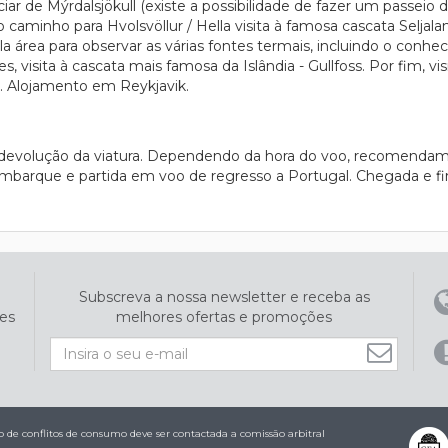
ciar de Mýrdalsjökull (existe a possibilidade de fazer um passeio
aminho para Hvolsvöllur / Hella visita à famosa cascata Seljala
a área para observar as várias fontes termais, incluindo o conhe
, visita à cascata mais famosa da Islândia - Gullfoss. Por fim, vi
. Alojamento em Reykjavik.
 devolução da viatura. Dependendo da hora do voo, recomendam
mbarque e partida em voo de regresso a Portugal. Chegada e f
Subscreva a nossa newsletter e receba as
es
melhores ofertas e promoções
de conflitos de consumo deve ser contactada a comissão arbitral