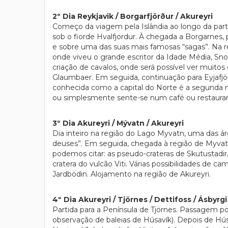
2º Dia Reykjavik / Borgarfjörður / Akureyri
Começo da viagem pela Islândia ao longo da parte
sob o fiorde Hvalfjordur. À chegada a Borgarnes, 
e sobre uma das suas mais famosas “sagas”. Na reg
onde viveu o grande escritor da Idade Média, Snor
criação de cavalos, onde será possível ver muitos 
Glaumbaer. Em seguida, continuação para Eyjafjör
conhecida como a capital do Norte é a segunda ma
ou simplesmente sente-se num café ou restaurant
3º Dia Akureyri / Mývatn / Akureyri
Dia inteiro na região do Lago Myvatn, uma das ár
deuses”. Em seguida, chegada à região de Myvatn, 
podemos citar: as pseudo-crateras de Skutustadir
cratera do vulcão Viti. Várias possibilidades de
Jardbödin. Alojamento na região de Akureyri.
4º Dia Akureyri / Tjörnes / Dettifoss / Ásbyrgi 
Partida para a Península de Tjörnes. Passagem por
observação de baleias de Húsavík). Depois de Hús