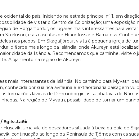
 ocidental do país. Iniciando na estrada principal nº 1, em dire
possibilidade de visitar o Centro de Colonização; uma exposição
ião de Borgarfjördur, os lugares mais interessantes para visitar
ri Sturluson, e as cascatas de Hraunfossar e Barnafoss. Continue
deles nos prados. Em Skagafjördur, visita à pequena igreja de turf
dur, o fiorde mais longo da Islândia, onde Akureyri está local
ior cidade da Islândia. Recomendamos que caminhe, visite o jar
e. Alojamento na região de Akureyri.
eas mais interessantes da Islândia. No caminho para Myvatn, pa
conhecida por sua rica avifauna e extraordinária paisagem vulcân
, as formações lávicas de Dimmuborgir, as sulphataras de Námas
 caminhadas. Na região de Myvatn, possibilidade de tomar um banh
/ Egilsstaðir
 Husavík, uma vila de pescadores situada à beira da Baía de Skja
avik, continuação ao longo da Península de Tjörnes com as suas