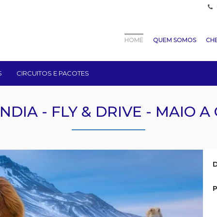
HOME
QUEM SOMOS
CHE
S
CIRCUITOS E PACOTES
NDIA - FLY & DRIVE - MAIO 
D
P