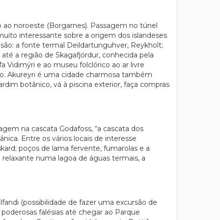
ção ao noroeste (Borgarnes). Passagem no túnel
 muito interessante sobre a origem dos islandeses
 são: a fonte termal Deildartunguhver, Reykholt;
 até a região de Skagafjördur, conhecida pela
a Vidimýri e ao museu folclórico ao ar livre
izado. Akureyri é uma cidade charmosa também
dim botânico, vá à piscina exterior, faça compras
ragem na cascata Godafoss, “a cascata dos
ica. Entre os vários locais de interesse
kard; poços de lama fervente, fumarolas e a
o relaxante numa lagoa de águas termais, a
lfandi (possibilidade de fazer uma excursão de
 poderosas falésias até chegar ao Parque