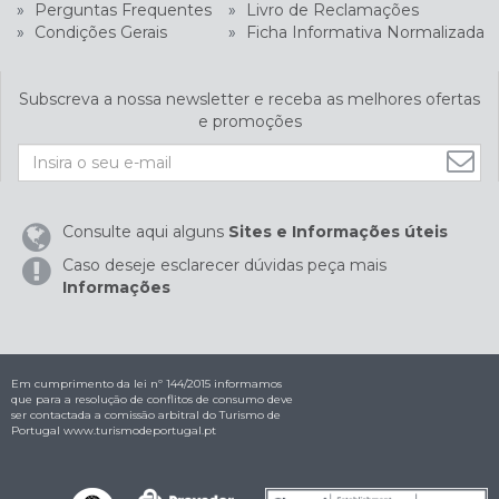
»
Perguntas Frequentes
»
Livro de Reclamações
»
Condições Gerais
»
Ficha Informativa Normalizada
Subscreva a nossa newsletter e receba as melhores ofertas
e promoções
Consulte aqui alguns
Sites e Informações úteis
Caso deseje esclarecer dúvidas peça mais
Informações
Em cumprimento da lei nº 144/2015 informamos
que para a resolução de conflitos de consumo deve
ser contactada a comissão arbitral do Turismo de
Portugal
www.turismodeportugal.pt