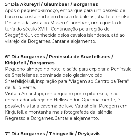
5º Dia Akureyri / Glaumbaer / Borgarnes
Após o pequeno-almoço, embarque para um passeio de
barco na costa norte em busca de baleias jubarte e minke.
De seguida, visita ao Museu Glaumbær, uma quinta de
turfa do século XVIII. Continuação pela região de
Skagafjörður, conhecida pelos cavalos islandeses, até ao
vilarejo de Borgarnes. Jantar e alojamento.
6º Dia Borgarnes / Península de Snæfellsnes /
Kirkjufell / Borgarnes
Pequeno-almoço no hotel e saída para explorar a Península
de Snæfellsnes, dominada pelo glaciar-volcão
Snæfellsjökull, inspiração para "Viagem ao Centro da Terra"
de Júlio Verne.
Visita a Arnarstapi, um pequeno porto pitoresco, e ao
encantador vilarejo de Hellissandur. Opcionalmente, é
possível visitar a caverna de lava Vatnshellir. Paragem em
Kirkjufell, a montanha mais fotografada da Islândia.
Regresso a Borgarnes. Jantar e alojamento.
7º Dia Borgarnes / Thingvellir / Reykjavik