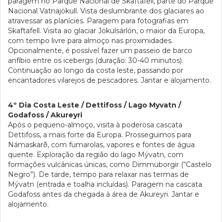
paragem no Parque Nacional de Skaftafell, parte do Parque
Nacional Vatnajökull. Vista deslumbrante dos glaciares ao
atravessar as planícies. Paragem para fotografias em
Skaftafell. Visita ao glaciar Jökulsárlón, o maior da Europa,
com tempo livre para almoço nas proximidades.
Opcionalmente, é possível fazer um passeio de barco
anfíbio entre os icebergs (duração: 30-40 minutos).
Continuação ao longo da costa leste, passando por
encantadores vilarejos de pescadores. Jantar e alojamento.
4º Dia Costa Leste / Dettifoss / Lago Myvatn /
Godafoss / Akureyri
Após o pequeno-almoço, visita à poderosa cascata
Dettifoss, a mais forte da Europa. Prosseguimos para
Námaskarð, com fumarolas, vapores e fontes de água
quente. Exploração da região do lago Mývatn, com
formações vulcânicas únicas, como Dimmuborgir (“Castelo
Negro”). De tarde, tempo para relaxar nas termas de
Mývatn (entrada e toalha incluídas). Paragem na cascata
Godafoss antes da chegada à área de Akureyri. Jantar e
alojamento.