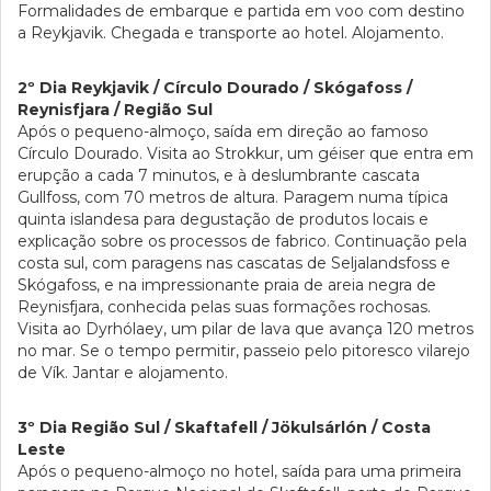
Formalidades de embarque e partida em voo com destino
a Reykjavik. Chegada e transporte ao hotel. Alojamento.
2º Dia Reykjavik / Círculo Dourado / Skógafoss /
Reynisfjara / Região Sul
Após o pequeno-almoço, saída em direção ao famoso
Círculo Dourado. Visita ao Strokkur, um géiser que entra em
erupção a cada 7 minutos, e à deslumbrante cascata
Gullfoss, com 70 metros de altura. Paragem numa típica
quinta islandesa para degustação de produtos locais e
explicação sobre os processos de fabrico. Continuação pela
costa sul, com paragens nas cascatas de Seljalandsfoss e
Skógafoss, e na impressionante praia de areia negra de
Reynisfjara, conhecida pelas suas formações rochosas.
Visita ao Dyrhólaey, um pilar de lava que avança 120 metros
no mar. Se o tempo permitir, passeio pelo pitoresco vilarejo
de Vík. Jantar e alojamento.
3º Dia Região Sul / Skaftafell / Jökulsárlón / Costa
Leste
Após o pequeno-almoço no hotel, saída para uma primeira