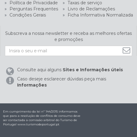
»
Política de Privacidade
»
Taxas de serviço
»
Perguntas Frequentes
»
Livro de Reclamações
»
Condições Gerais
»
Ficha Informativa Normalizada
Subscreva a nossa newsletter e receba as melhores ofertas
e promoções
Consulte aqui alguns
Sites e Informações úteis
Caso deseje esclarecer dúvidas peça mais
Informações
Em cumprimento da lei nº 144/2015 informamos
que para a resolução de conflitos de consumo deve
ser contactada a comissão arbitral do Turismo de
Portugal
www.turismodeportugal.pt