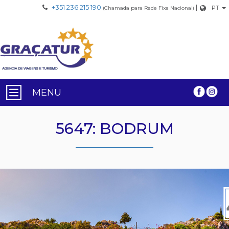
+351 236 215 190
|
PT
(Chamada para Rede Fixa Nacional)
MENU
5647: BODRUM