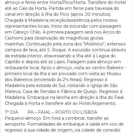
almoço e ferrie entre Horta/Pico/Horta. Transfere do Hotel
até ao Cais da Horta. Partida em ferrie para travessia do
canal em direção à Ilha do Pico (aprox. 20 minutos).
Chegada à Madalena receção/assistência pelos nossos
representantes locais. Inicio da excursão com passagem
em Cabeço Chão. A primeira paragem será nos Arcos do
Cachorro para observação de magníficas grutas
marinhas. Continuação pela zona dos “Mistérios”, extensos
campos de lava, até S. Roque. A excursão continua através
da estrada interior, atravessando a Ilha até à Lagoa do
Capitão e depois até às Lajes. Paragem para almoço em
restaurante local. Após o almoço, visita ao centro Baleeiro -
primeiro local da ilha a ser povoado com visita ao Museu
dos Baleeiros (encerrado ás 2ªs feiras). Regresso à
Madalena pela estrada do Sul, visitando a Igreja de São
Mateus, Casa de Rendas e Fábrica de Queijo. Regresso á
Madalena. Embarque na lancha em direção à Ilha do Faial.
Chegada à Horta e transfere até ao Hotel.Alojamento.
7º DIA PA – FAIAL – PORTO OU LISBOA
Pequeno-almoço. Em hora a combinar, transfer ao
aeroporto. Formalidades de embarque e saída em voo de
regresso à sua cidade de origem, via cidade de conexão.