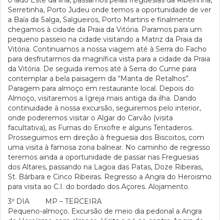
o lado Este da ilha, passamos pelas freguesias da Ribeirinha,
Serretinha, Porto Judeu onde temos a oportunidade de ver
a Baía da Salga, Salgueiros, Porto Martins e finalmente
chegamos à cidade da Praia da Vitória. Paramos para um
pequeno passeio na cidade visitando a Matriz da Praia da
Vitória. Continuamos a nossa viagem até à Serra do Facho
para desfrutarmos da magnífica vista para a cidade da Praia
da Vitória. De seguida iremos até à Serra do Cume para
contemplar a bela paisagem da “Manta de Retalhos”.
Paragem para almoço em restaurante local. Depois do
Almoço, visitaremos a Igreja mais antiga da ilha. Dando
continuidade à nossa excursão, seguiremos pelo interior,
onde poderemos visitar o Algar do Carvão (visita
facultativa), as Furnas do Enxofre e alguns Tentaderos.
Prosseguimos em direção à freguesia dos Biscoitos, com
uma visita à famosa zona balnear. No caminho de regresso
teremos ainda a oportunidade de passar nas Freguesias
dos Altares, passando na Lagoa das Patas, Doze Ribeiras,
St. Bárbara e Cinco Ribeiras. Regresso a Angra do Heroismo
para visita ao C.I. do bordado dos Açores. Alojamento.
3º DIA MP – TERCEIRA
Pequeno-almoço. Excursão de meio dia pedonal a Angra