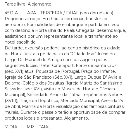
Tarde livre Alojamento.
4º DIA APA – TERCEIRA / FAIAL (voo doméstico)
Pequeno-almoço. Em hora a combinar, transfer ao
aeroporto. Formalidades de embarque e partida em voo
com destino à Horta (ilha do Faial). Chegada, desembarque,
assistência por um representante local e transfer até ao
hotel escolhido.
De tarde, excursão pedonal ao centro histórico da cidade
da Horta. Visita a pé da baixa da “Cidade Mar” Início no
Largo Dr. Manuel de Arriaga com passagem pelos
seguintes locais: Peter Café Sport, Forte de Santa Cruz
(séc. XVI) atual Pousada de Portugal, Praça do Infante,
Igreja de São Francisco (Séc. XVI), Largo Duque D’ Ávila e
Bolama, Colégio dos Jesuítas (Igreja Matriz do Santíssimo
Salvador (séc. XVI), visita ao Museu da Horta e Câmara
Municipal), Sociedade Amor da Pátria, Império dos Nobres
(XVIII), Praça da República, Mercado Municipal, Avenida 25
de Abril, Marina da Horta visualização das famosas pinturas
murais. Durante o passeio terão a oportunidade de comprar
produtos locais e artesanato. Alojamento.
5º DIA MP – FAIAL