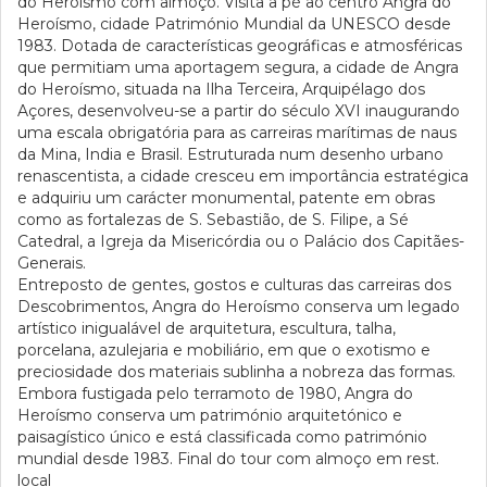
do Heroísmo com almoço. Visita a pé ao centro Angra do
Heroísmo, cidade Património Mundial da UNESCO desde
1983. Dotada de características geográficas e atmosféricas
que permitiam uma aportagem segura, a cidade de Angra
do Heroísmo, situada na Ilha Terceira, Arquipélago dos
Açores, desenvolveu-se a partir do século XVI inaugurando
uma escala obrigatória para as carreiras marítimas de naus
da Mina, India e Brasil. Estruturada num desenho urbano
renascentista, a cidade cresceu em importância estratégica
e adquiriu um carácter monumental, patente em obras
como as fortalezas de S. Sebastião, de S. Filipe, a Sé
Catedral, a Igreja da Misericórdia ou o Palácio dos Capitães-
Generais.
Entreposto de gentes, gostos e culturas das carreiras dos
Descobrimentos, Angra do Heroísmo conserva um legado
artístico inigualável de arquitetura, escultura, talha,
porcelana, azulejaria e mobiliário, em que o exotismo e
preciosidade dos materiais sublinha a nobreza das formas.
Embora fustigada pelo terramoto de 1980, Angra do
Heroísmo conserva um património arquitetónico e
paisagístico único e está classificada como património
mundial desde 1983. Final do tour com almoço em rest.
local