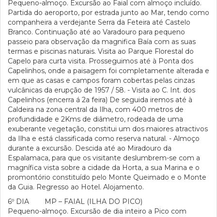
Pequeno-almoço. Excursão ao Faial com almoço incluído.
Partida do aeroporto, por estrada junto ao Mar, tendo como
companheira a verdejante Serra da Feteira até Castelo
Branco. Continuação até ao Varadouro para pequeno
passeio para observação da magnifica Baía com as suas
termas e piscinas naturais. Visita ao Parque Florestal do
Capelo para curta visita. Prosseguimos até à Ponta dos
Capelinhos, onde a paisagem foi completamente alterada e
em que as casas e campos foram cobertas pelas cinzas
vulcânicas da erupção de 1957 / 58. - Visita ao C. Int. dos
Capelinhos (encerra á 2a feira) De seguida iremos até à
Caldeira na zona central da Ilha, com 400 metros de
profundidade e 2Kms de diâmetro, rodeada de uma
exuberante vegetação, constitui um dos maiores atractivos
da Ilha e está classificada como reserva natural. - Almoço
durante a excursão. Descida até ao Miradouro da
Espalamaca, para que os visitante deslumbrem-se com a
magnífica vista sobre a cidade da Horta, a sua Marina e o
promontório constituído pelo Monte Queimado e o Monte
da Guia. Regresso ao Hotel. Alojamento.
6º DIA MP – FAIAL (ILHA DO PICO)
Pequeno-almoço. Excursão de dia inteiro a Pico com