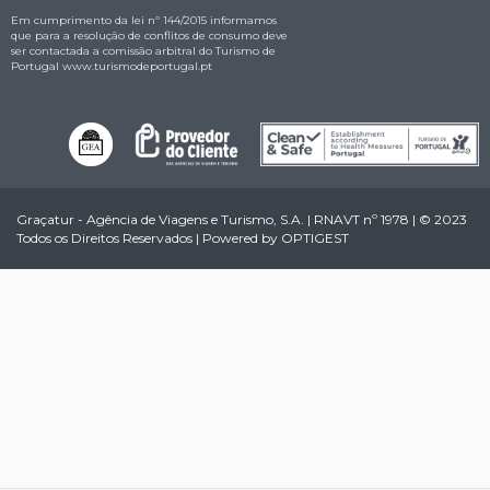
Em cumprimento da lei nº 144/2015 informamos
que para a resolução de conflitos de consumo deve
ser contactada a comissão arbitral do Turismo de
Portugal
www.turismodeportugal.pt
Graçatur - Agência de Viagens e Turismo, S.A. | RNAVT nº 1978 | © 2023
Todos os Direitos Reservados | Powered by
OPTIGEST