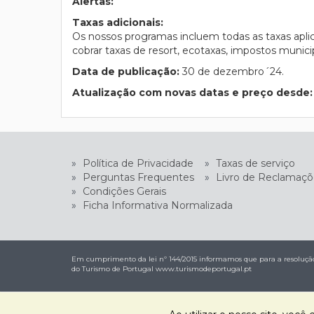
Alertas:
Taxas adicionais:
Os nossos programas incluem todas as taxas apli
cobrar taxas de resort, ecotaxas, impostos municip
Data de publicação:
30 de dezembro´24.
Atualização com novas datas e preço desde:
»
Política de Privacidade
»
Taxas de serviço
»
Perguntas Frequentes
»
Livro de Reclamaçõ
»
Condições Gerais
»
Ficha Informativa Normalizada
Em cumprimento da lei nº 144/2015 informamos que para a resolução 
do Turismo de Portugal
www.turismodeportugal.pt