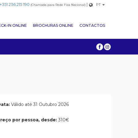
+351 236 215 190
|
PT
(Chamada para Rede Fixa Nacional)
CK-IN ONLINE
BROCHURAS ONLINE
CONTACTOS
ata:
Válido até 31 Outubro 2026
reço por pessoa, desde:
310€