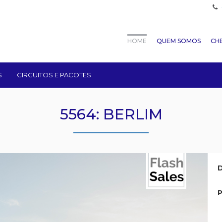
HOME
QUEM SOMOS
CHE
S
CIRCUITOS E PACOTES
5564: BERLIM
D
P