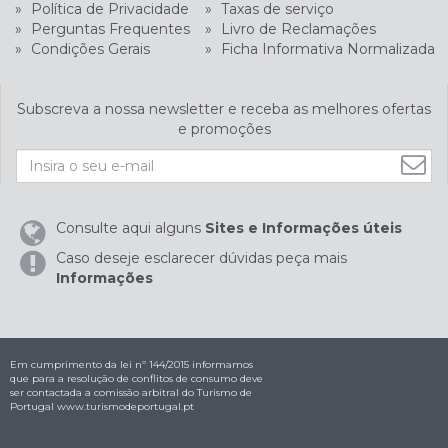
»
Política de Privacidade
»
Taxas de serviço
»
Perguntas Frequentes
»
Livro de Reclamações
»
Condições Gerais
»
Ficha Informativa Normalizada
Subscreva a nossa newsletter e receba as melhores ofertas
e promoções
Consulte aqui alguns
Sites e Informações úteis
Caso deseje esclarecer dúvidas peça mais
Informações
Em cumprimento da lei nº 144/2015 informamos
que para a resolução de conflitos de consumo deve
ser contactada a comissão arbitral do Turismo de
Portugal
www.turismodeportugal.pt