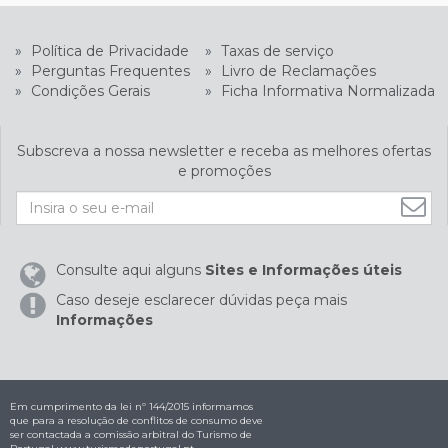
»
Política de Privacidade
»
Taxas de serviço
»
Perguntas Frequentes
»
Livro de Reclamações
»
Condições Gerais
»
Ficha Informativa Normalizada
Subscreva a nossa newsletter e receba as melhores ofertas
e promoções
Consulte aqui alguns
Sites e Informações úteis
Caso deseje esclarecer dúvidas peça mais
Informações
Em cumprimento da lei nº 144/2015 informamos
que para a resolução de conflitos de consumo deve
ser contactada a comissão arbitral do Turismo de