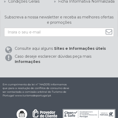
»
Condições Gerais
»
Ficha Informativa Normalizada
Subscreva a nossa newsletter e receba as melhores ofertas
e promoções
Consulte aqui alguns
Sites e Informações úteis
Caso deseje esclarecer dúvidas peça mais
Informações
Em cumprimento da lei nº 144/2015 informamos
que para a resolução de conflitos de consumo deve
ser contactada a comissão arbitral do Turismo de
Portugal
www.turismodeportugal.pt