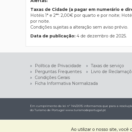
Alertas:
Taxas de Cidade (a pagar em numerário e dir
Hotéis 1* e 2**: 2,00€ por quarto e por noite; Hotéi
por noite.
Condições sujeitas a alteração sem aviso prévio.
Data de publicação:
4 de dezembro de 2025.
»
Política de Privacidade
»
Taxas de serviço
»
Perguntas Frequentes
»
Livro de Reclamaçõ
»
Condições Gerais
»
Ficha Informativa Normalizada
Em cumprimento da lei nº 144/2015 informamos que para a resolução 
do Turismo de Portugal
www.turismodeportugal.pt
Ao utilizar o nosso site, voc
Graçatur - Agência de Viagens e Turismo, S.A. | RNAVT nº 1