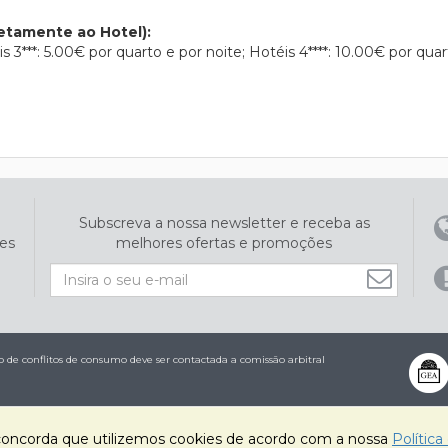
etamente ao Hotel):
s 3***: 5.00€ por quarto e por noite; Hotéis 4****: 10.00€ por quar
Subscreva a nossa newsletter e receba as
es
melhores ofertas e promoções
de conflitos de consumo deve ser contactada a comissão arbitral
ê concorda que utilizemos cookies de acordo com a nossa
Política
978 | © 2023 Todos os Direitos Reservados | Powered by
OPTIGEST