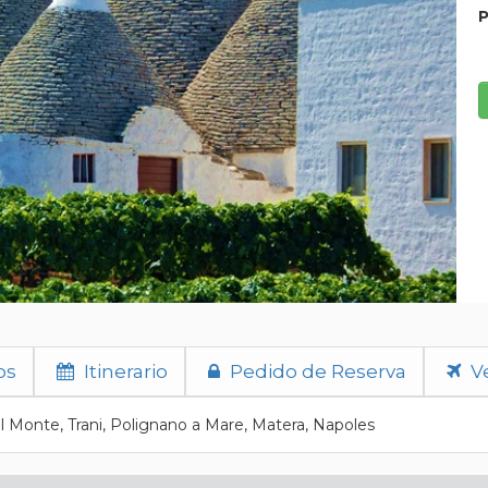
P
os
Itinerario
Pedido de Reserva
Ve
 del Monte, Trani, Polignano a Mare, Matera, Napoles