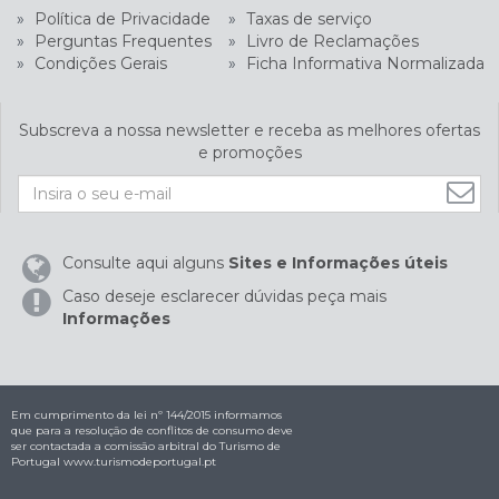
»
Política de Privacidade
»
Taxas de serviço
»
Perguntas Frequentes
»
Livro de Reclamações
»
Condições Gerais
»
Ficha Informativa Normalizada
Subscreva a nossa newsletter e receba as melhores ofertas
e promoções
Consulte aqui alguns
Sites e Informações úteis
Caso deseje esclarecer dúvidas peça mais
Informações
Em cumprimento da lei nº 144/2015 informamos
que para a resolução de conflitos de consumo deve
ser contactada a comissão arbitral do Turismo de
Portugal
www.turismodeportugal.pt