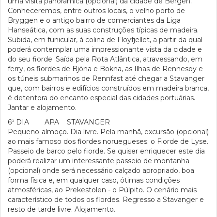
uma visita panorâmica (opcional) da cidade de Bergen.
Conheceremos, entre outros locais, o velho porto de
Bryggen e o antigo bairro de comerciantes da Liga
Hanseática, com as suas construções típicas de madeira.
Subida, em funicular, à colina de Floyfjellet, a partir da qual
poderá contemplar uma impressionante vista da cidade e
do seu fiorde. Saída pela Rota Atlântica, atravessando, em
ferry, os fiordes de Bjöna e Bokna, as Ilhas de Rennesoy e
os túneis submarinos de Rennfast até chegar a Stavanger
que, com bairros e edifícios construídos em madeira branca,
é detentora do encanto especial das cidades portuárias.
Jantar e alojamento.
6º DIA APA STAVANGER
Pequeno-almoço. Dia livre. Pela manhã, excursão (opcional)
ao mais famoso dos fiordes noruegueses: o Fiorde de Lyse.
Passeio de barco pelo fiorde. Se quiser enriquecer este dia
poderá realizar um interessante passeio de montanha
(opcional) onde será necessário calçado apropriado, boa
forma física e, em qualquer caso, ótimas condições
atmosféricas, ao Prekestolen - o Púlpito. O cenário mais
característico de todos os fiordes. Regresso a Stavanger e
resto de tarde livre. Alojamento.