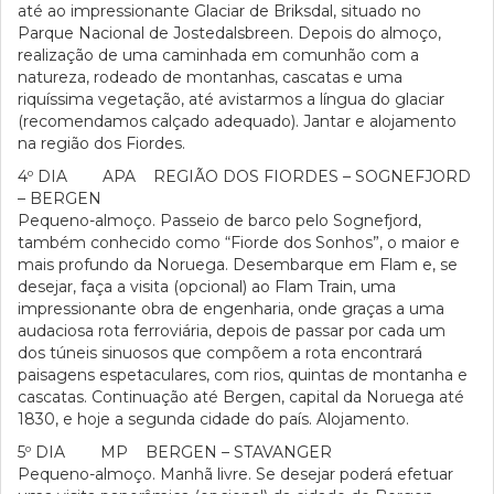
até ao impressionante Glaciar de Briksdal, situado no
Parque Nacional de Jostedalsbreen. Depois do almoço,
realização de uma caminhada em comunhão com a
natureza, rodeado de montanhas, cascatas e uma
riquíssima vegetação, até avistarmos a língua do glaciar
(recomendamos calçado adequado). Jantar e alojamento
na região dos Fiordes.
4º DIA APA REGIÃO DOS FIORDES – SOGNEFJORD
– BERGEN
Pequeno-almoço. Passeio de barco pelo Sognefjord,
também conhecido como “Fiorde dos Sonhos”, o maior e
mais profundo da Noruega. Desembarque em Flam e, se
desejar, faça a visita (opcional) ao Flam Train, uma
impressionante obra de engenharia, onde graças a uma
audaciosa rota ferroviária, depois de passar por cada um
dos túneis sinuosos que compõem a rota encontrará
paisagens espetaculares, com rios, quintas de montanha e
cascatas. Continuação até Bergen, capital da Noruega até
1830, e hoje a segunda cidade do país. Alojamento.
5º DIA MP BERGEN – STAVANGER
Pequeno-almoço. Manhã livre. Se desejar poderá efetuar