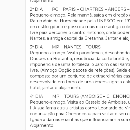
Alojamento.
2º DIA PC PARIS – CHARTRES – ANGERS –
Pequeno-almoço. Pela manhã, saída em direção a C
Património da Humanidade pela UNESCO em 1979. 
em estilo gótico e possui a mais rica e antiga c
livre para percorrer o centro histórico, onde pod
Nantes, a antiga capital da Bretanha. Jantar e al
3º DIA MP NANTES – TOURS
Pequeno-almoço. Visita panorâmica, descobrindo o
Duques da Bretanha, residência da corte bretã e,
imponência de uma fortaleza; o Jardim das Planta
livre. (Almoço Opção pacote de refeições). Saída 
composta por um conjunto de extraordinárias ca
desenvolvido em torno de uma imensa igreja col
hotel, jantar e alojamento.
4º DIA MP TOURS (AMBOISE – CHENONC
Pequeno-almoço. Visita ao Castelo de Amboise, um
I. A sua fama atraiu artistas como Leonardo da V
continuação para Chenonceau para visitar o seu c
ligada a damas e rainhas que influenciaram a sua 
Alojamento.