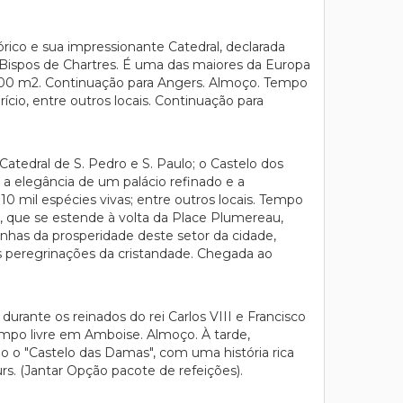
rico e sua impressionante Catedral, declarada
Bispos de Chartres. É uma das maiores da Europa
 2.600 m2. Continuação para Angers. Almoço. Tempo
ício, entre outros locais. Continuação para
atedral de S. Pedro e S. Paulo; o Castelo dos
 a elegância de um palácio refinado e a
0 mil espécies vivas; entre outros locais. Tempo
s, que se estende à volta da Place Plumereau,
has da prosperidade deste setor da cidade,
s peregrinações da cristandade. Chegada ao
rante os reinados do rei Carlos VIII e Francisco
tempo livre em Amboise. Almoço. À tarde,
mo o "Castelo das Damas", com uma história rica
rs. (Jantar Opção pacote de refeições).