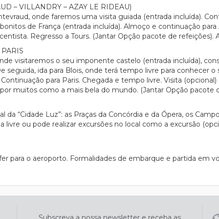
 – VILLANDRY – AZAY LE RIDEAU)
evraud, onde faremos uma visita guiada (entrada incluída). Cont
nitos de França (entrada incluída). Almoço e continuação para Az
centista. Regresso a Tours. (Jantar Opção pacote de refeições). 
 PARIS
nde visitaremos o seu imponente castelo (entrada incluída), c
e seguida, ida para Blois, onde terá tempo livre para conhecer o s
Continuação para Paris. Chegada e tempo livre. Visita (opcional)
a por muitos como a mais bela do mundo. (Jantar Opção pacote d
da “Cidade Luz”: as Praças da Concórdia e da Ópera, os Campos El
a livre ou pode realizar excursões no local como a excursão (opc
fer para o aeroporto. Formalidades de embarque e partida em v
Subscreva a nossa newsletter e receba as