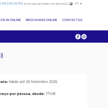
+351 236 215 190
|
PT
(Chamada para Rede Fixa Nacional)
CK-IN ONLINE
BROCHURAS ONLINE
CONTACTOS
I
ata:
Válido até 26 Setembro 2026
reço por pessoa, desde:
1710€