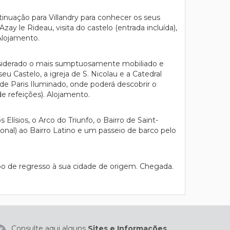
inuação para Villandry para conhecer os seus
ay le Rideau, visita do castelo (entrada incluída),
Alojamento.
onsiderado o mais sumptuosamente mobiliado e
eu Castelo, a igreja de S. Nicolau e a Catedral
 de Paris Iluminado, onde poderá descobrir o
e refeições). Alojamento.
ísios, o Arco do Triunfo, o Bairro de Saint-
ional) ao Bairro Latino e um passeio de barco pelo
oo de regresso à sua cidade de origem. Chegada.
Consulte aqui alguns
Sites e Informações