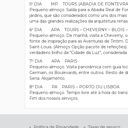
5º DIA MP TOURS (ABADIA DE FONTEVRAUD
Pequeno-almoço. Saída para a Abadia Real de Font
jardins, que são considerados como uns dos mais bo
uma das grandes realizações da arquitetura renas
6º DIA APA TOURS – CHEVERNY – BLOIS –
Pequeno-almoço. De manhã, visita a Cheverny, o
fonte de inspiração para as Aventuras de Tintim. D
Saint-Louis. (Almoço Opção pacote de refeições). 
verdadeiro brilho da “Cidade da Luz”, considerad
7º DIA APA PARIS
Pequeno-almoço. Visita panorâmica com guia local 
Germain, os Boulevards, entre outros. Resto de di
Sena. Alojamento.
8º DIA PA PARIS – PORTO OU LISBOA
Pequeno-almoço. Tempo livre até à hora do trans
Fim dos nossos serviços.
»
Política de Privacidade
»
Taxas de serviço