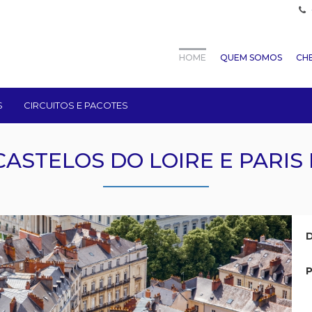
HOME
QUEM SOMOS
CHE
S
CIRCUITOS E PACOTES
CASTELOS DO LOIRE E PARIS I
D
P