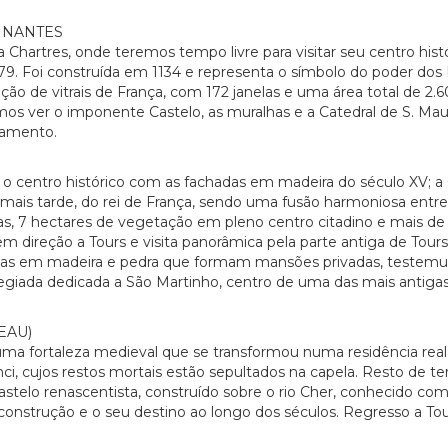
 NANTES
hartres, onde teremos tempo livre para visitar seu centro histó
Foi construída em 1134 e representa o símbolo do poder dos 
oleção de vitrais de França, com 172 janelas e uma área total de
emos ver o imponente Castelo, as muralhas e a Catedral de S. Maur
ojamento.
 centro histórico com as fachadas em madeira do século XV; a C
 mais tarde, do rei de França, sendo uma fusão harmoniosa entre
s, 7 hectares de vegetação em pleno centro citadino e mais de 1
em direção a Tours e visita panorâmica pela parte antiga de Tour
sas em madeira e pedra que formam mansões privadas, testemun
egiada dedicada a São Martinho, centro de uma das mais antiga
EAU)
a fortaleza medieval que se transformou numa residência real du
inci, cujos restos mortais estão sepultados na capela. Resto de 
astelo renascentista, construído sobre o rio Cher, conhecido co
construção e o seu destino ao longo dos séculos. Regresso a Tou