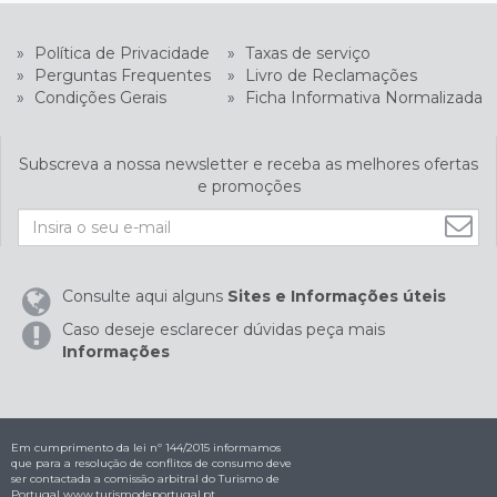
»
Política de Privacidade
»
Taxas de serviço
»
Perguntas Frequentes
»
Livro de Reclamações
»
Condições Gerais
»
Ficha Informativa Normalizada
Subscreva a nossa newsletter e receba as melhores ofertas
e promoções
Consulte aqui alguns
Sites e Informações úteis
Caso deseje esclarecer dúvidas peça mais
Informações
Em cumprimento da lei nº 144/2015 informamos
que para a resolução de conflitos de consumo deve
ser contactada a comissão arbitral do Turismo de
Portugal
www.turismodeportugal.pt