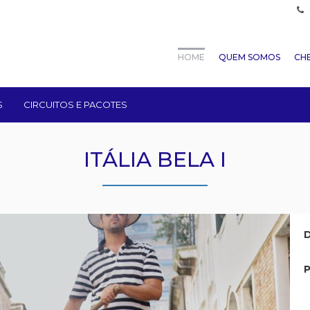
HOME
QUEM SOMOS
CHE
S
CIRCUITOS E PACOTES
ITÁLIA BELA I
D
P