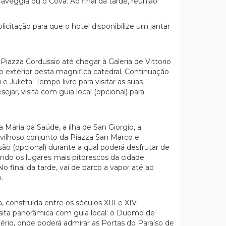
aveggia ou o Cova. Ao final da tarde, reunião
licitação para que o hotel disponibilize um jantar
iazza Cordussio até chegar à Galeria de Vittorio
 exterior desta magnifica catedral. Continuação
Julieta. Tempo livre para visitar as suas
ejar, visita com guia local (opcional) para
.
ria da Saúde, a ilha de San Giorgio, a
vilhoso conjunto da Piazza San Marco e
são (opcional) durante a qual poderá desfrutar de
do os lugares mais pitorescos da cidade.
o final da tarde, vai de barco a vapor até ao
.
, construída entre os séculos XIII e XIV.
isita panorâmica com guia local: o Duomo de
stério, onde poderá admirar as Portas do Paraíso de