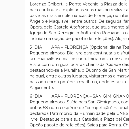
Lorenzo Ghiberti, a Ponte Vecchio, a Piazza della
para continuar a explorar as suas ruas ou realiza
basílicas mais emblemáticas de Florença, no inter
Ângelo e Maquiavel, entre outros. De seguida, fa
Ópera, pelo Castelo Altafronte, que atualmente 
Igreja de San Remigio, o Anfiteatro Romano, a cas
incluído na opção de pacote de refeições). Aloja
5º DIA APA – FLORENÇA (Opcional dia na Tos
Pequeno-almoço. Dia livre para continuar a disfru
um maravilhoso dia Toscano. Iniciamos a nossa e
Visita com um guia local da chamada “Cidade das 
destacando-se a Muralha, o Duomo de San Martino, 
na qual, entre outros lugares, visitaremos a ma
passado como potência marítima, onde está situado
Alojamento.
6º DIA APA – FLORENÇA – SAN GIMIGNANO 
Pequeno-almoço. Saída para San Gimignano, conh
outras 58 numa espécie de “competição” na qual a
declarada Património da Humanidade pela UNESCO.
livre. Destaque para a sua Catedral, a Plaza del
Opção pacote de refeições). Saída para Roma. Cheg