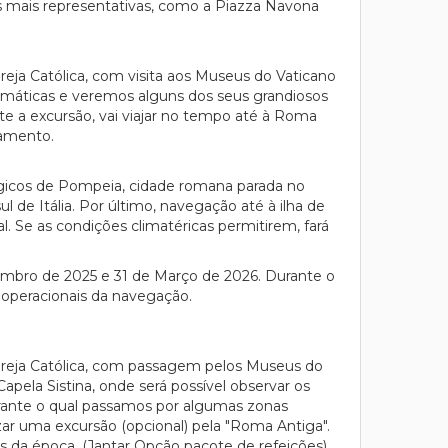
es mais representativas, como a Piazza Navona
greja Católica, com visita aos Museus do Vaticano
emáticas e veremos alguns dos seus grandiosos
te a excursão, vai viajar no tempo até à Roma
jamento.
lógicos de Pompeia, cidade romana parada no
 de Itália. Por último, navegação até à ilha de
l. Se as condições climatéricas permitirem, fará
zembro de 2025 e 31 de Março de 2026. Durante o
s operacionais da navegação.
 Igreja Católica, com passagem pelos Museus do
pela Sistina, onde será possível observar os
urante o qual passamos por algumas zonas
ar uma excursão (opcional) pela "Roma Antiga".
s da época. (Jantar Opção pacote de refeições).