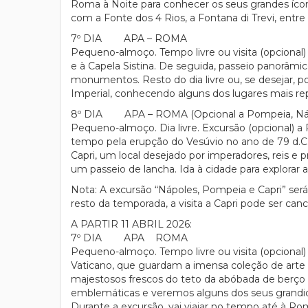
Roma à Noite para conhecer os seus grandes ícon
com a Fonte dos 4 Rios, a Fontana di Trevi, entre
7º DIA APA – ROMA
Pequeno-almoço. Tempo livre ou visita (opcional) 
e à Capela Sistina. De seguida, passeio panorâ
monumentos. Resto do dia livre ou, se desejar, p
Imperial, conhecendo alguns dos lugares mais rep
8º DIA APA – ROMA (Opcional a Pompeia, Nápo
Pequeno-almoço. Dia livre. Excursão (opcional) a
tempo pela erupção do Vesúvio no ano de 79 d.C. D
Capri, um local desejado por imperadores, reis e p
um passeio de lancha. Ida à cidade para explorar 
Nota: A excursão “Nápoles, Pompeia e Capri” ser
resto da temporada, a visita a Capri pode ser ca
A PARTIR 11 ABRIL 2026:
7º DIA APA ROMA
Pequeno-almoço. Tempo livre ou visita (opcional)
Vaticano, que guardam a imensa coleção de arte q
majestosos frescos do teto da abóbada de berço 
emblemáticas e veremos alguns dos seus grandios
Durante a excursão, vai viajar no tempo até à Ro