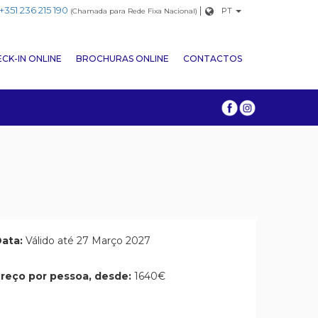
+351 236 215 190
|
PT
(Chamada para Rede Fixa Nacional)
CK-IN ONLINE
BROCHURAS ONLINE
CONTACTOS
ata:
Válido até 27 Março 2027
reço por pessoa, desde:
1640€