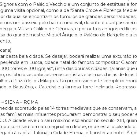
 Signoria com o Palácio Vecchio e um conjunto de estátuas e font
r alguma visita opcional, como a de “Santa Croce e Florença Medi
ior da qual se encontram os túmulos de grandes personalidades d
remos um passeio pelo bairro medieval, durante o qual passaremo
alberga o Museu Galileo de Ciências, e por outros antigos edif
a do grande mestre Miguel Ângelo, o Palácio do Bargello e a cas
mento.
cana)
tar desta bela cidade. Se desejar, poderá realizar uma excursão (
xperiência em Lucca, cidade natal do famoso compositor Giacomo 
100 torres e 100 igrejas”, uma das poucas cidades italianas qu
os fabulosos palácios renascentistas e as ruas cheias de lojas tr
ravilhosa Plaza de los Milagros. Um impressionante complexo m
: o Batistério, a Catedral e a famosa Torre Inclinada. Regresso 
– SIENA – ROMA
ecida sobretudo pelas 14 torres medievais que se conservam, 
s famílias mais influentes procuraram demonstrar o seu poder e 
 A cidade viveu o seu máximo esplendor no século. XIII, quand
 Campo com seu formato original em leque, onde está localizado 
ada à capital italiana, a Cidade Eterna, e transfer ao hotel. À 