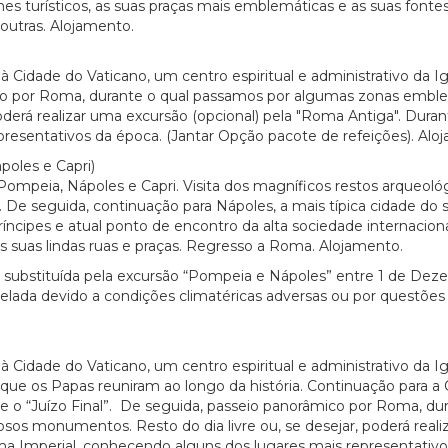
es turísticos, as suas praças mais emblemáticas e as suas font
 outras. Alojamento.
à Cidade do Vaticano, um centro espiritual e administrativo da I
mico por Roma, durante o qual passamos por algumas zonas embl
oderá realizar uma excursão (opcional) pela "Roma Antiga". Duran
resentativos da época. (Jantar Opção pacote de refeições). Alo
les e Capri)
 Pompeia, Nápoles e Capri. Visita dos magníficos restos arqueo
e seguida, continuação para Nápoles, a mais típica cidade do sul
ríncipes e atual ponto de encontro da alta sociedade internaciona
as suas lindas ruas e praças. Regresso a Roma. Alojamento.
á substituída pela excursão “Pompeia e Nápoles” entre 1 de De
ncelada devido a condições climatéricas adversas ou por questõe
 à Cidade do Vaticano, um centro espiritual e administrativo da
ue os Papas reuniram ao longo da história. Continuação para a Ca
e o “Juízo Final”. De seguida, passeio panorâmico por Roma, d
os monumentos. Resto do dia livre ou, se desejar, poderá realiz
ma Imperial, conhecendo alguns dos lugares mais representativo