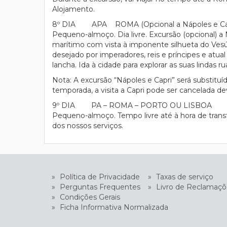
Alojamento.
8º DIA APA ROMA (Opcional a Nápoles e Cap
Pequeno-almoço. Dia livre. Excursão (opcional) a Ná
marítimo com vista à imponente silhueta do Vesúvi
desejado por imperadores, reis e príncipes e atua
lancha. Ida à cidade para explorar as suas lindas
Nota: A excursão “Nápoles e Capri” será substit
temporada, a visita a Capri pode ser cancelada d
9º DIA PA – ROMA – PORTO OU LISBOA
Pequeno-almoço. Tempo livre até à hora de tran
dos nossos serviços.
»
Política de Privacidade
»
Taxas de serviço
»
Perguntas Frequentes
»
Livro de Reclamaçõ
»
Condições Gerais
»
Ficha Informativa Normalizada