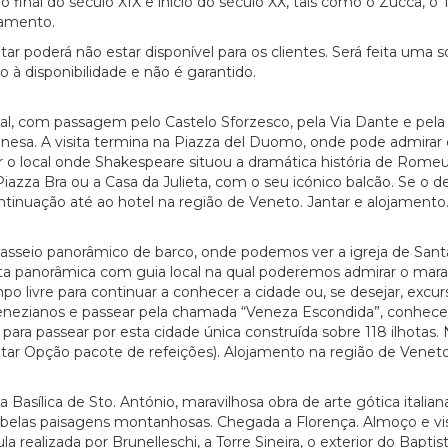
final do século XIX e início do século XX, tais como o Zucca, o T
jamento.
r poderá não estar disponível para os clientes. Será feita uma so
to à disponibilidade e não é garantido.
, com passagem pelo Castelo Sforzesco, pela Via Dante e pela P
nesa. A visita termina na Piazza del Duomo, onde pode admirar o
o local onde Shakespeare situou a dramática história de Romeu e 
Piazza Bra ou a Casa da Julieta, com o seu icónico balcão. Se o des
tinuação até ao hotel na região de Veneto. Jantar e alojamento
io panorâmico de barco, onde podemos ver a igreja de Santa Ma
ita panorâmica com guia local na qual poderemos admirar o mara
po livre para continuar a conhecer a cidade ou, se desejar, excur
enezianos e passear pela chamada “Veneza Escondida”, conhecen
ara passear por esta cidade única construída sobre 118 ilhotas. N
ntar Opção pacote de refeições). Alojamento na região de Veneto
Basílica de Sto. António, maravilhosa obra de arte gótica italiana
o belas paisagens montanhosas. Chegada a Florença. Almoço e v
a realizada por Brunelleschi, a Torre Sineira, o exterior do Bapti