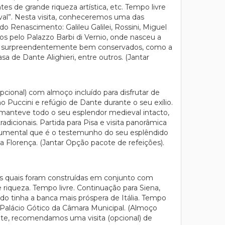
es de grande riqueza artística, etc. Tempo livre
eval”. Nesta visita, conheceremos uma das
o Renascimento: Galileu Galilei, Rossini, Miguel
s pelo Palazzo Barbi di Vernio, onde nasceu a
ícios surpreendentemente bem conservados, como a
a de Dante Alighieri, entre outros. (Jantar
opcional) com almoço incluído para disfrutar de
Puccini e refúgio de Dante durante o seu exílio.
e manteve todo o seu esplendor medieval intacto,
adicionais. Partida para Pisa e visita panorâmica
onumental que é o testemunho do seu esplêndido
a Florença. (Jantar Opção pacote de refeições).
as quais foram construídas em conjunto com
riqueza. Tempo livre. Continuação para Siena,
o tinha a banca mais próspera de Itália. Tempo
o Palácio Gótico da Câmara Municipal. (Almoço
noite, recomendamos uma visita (opcional) de