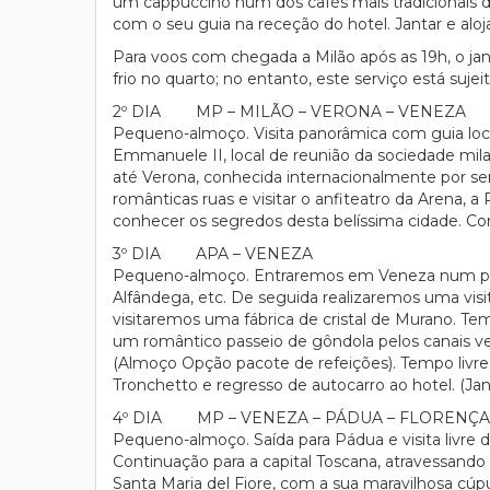
um cappuccino num dos cafés mais tradicionais do 
com o seu guia na receção do hotel. Jantar e alo
Para voos com chegada a Milão após as 19h, o janta
frio no quarto; no entanto, este serviço está sujei
2º DIA MP – MILÃO – VERONA – VENEZA
Pequeno-almoço. Visita panorâmica com guia local
Emmanuele II, local de reunião da sociedade mila
até Verona, conhecida internacionalmente por ser 
românticas ruas e visitar o anfiteatro da Arena, a 
conhecer os segredos desta belíssima cidade. Con
3º DIA APA – VENEZA
Pequeno-almoço. Entraremos em Veneza num passe
Alfândega, etc. De seguida realizaremos uma vis
visitaremos uma fábrica de cristal de Murano. Tem
um romântico passeio de gôndola pelos canais v
(Almoço Opção pacote de refeições). Tempo livre p
Tronchetto e regresso de autocarro ao hotel. (Ja
4º DIA MP – VENEZA – PÁDUA – FLORENÇA
Pequeno-almoço. Saída para Pádua e visita livre da 
Continuação para a capital Toscana, atravessand
Santa Maria del Fiore, com a sua maravilhosa cúpul