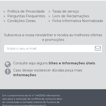
»
Política de Privacidade
»
Taxas de serviço
»
Perguntas Frequentes
»
Livro de Reclamações
»
Condições Gerais
»
Ficha Informativa Normalizada
Subscreva a nossa newsletter e receba as melhores ofertas
e promoções
Consulte aqui alguns
Sites e Informações úteis
Caso deseje esclarecer dúvidas peça mais
Informações
Em cumprimento da lei nº 144/2015 informamos
que para a resolução de conflitos de consumo deve
ser contactada a comissão arbitral do Turismo de
Portugal
www.turismodeportugal.pt