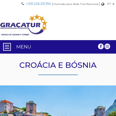
+351 236 215 190
|
PT
(Chamada para Rede Fixa Nacional)
MENU
CROÁCIA E BÓSNIA