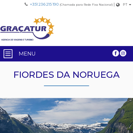
+351 236 215 190
|
PT
(Chamada para Rede Fixa Nacional)
MENU
FIORDES DA NORUEGA