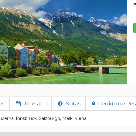
P
os
Itinerario
Notas
Pedido de Res
Lucerna, Innsbruck, Salzburgo, Melk, Viena