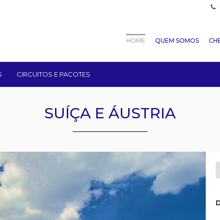
HOME
QUEM SOMOS
CHE
S
CIRCUITOS E PACOTES
SUÍÇA E ÁUSTRIA
D