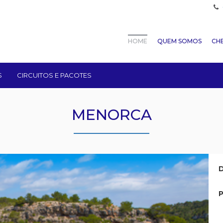
HOME
QUEM SOMOS
CHE
S
CIRCUITOS E PACOTES
MENORCA
D
P