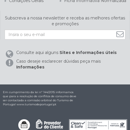
»
Condições Gerais
»
Ficha Informativa Normalizada
Subscreva a nossa newsletter e receba as melhores ofertas
e promoções
Consulte aqui alguns
Sites e Informações úteis
Caso deseje esclarecer dúvidas peça mais
Informações
Em cumprimento da lei nº 144/2015 informamos
que para a resolução de conflitos de consumo deve
ser contactada a comissão arbitral do Turismo de
Portugal
www.turismodeportugal.pt