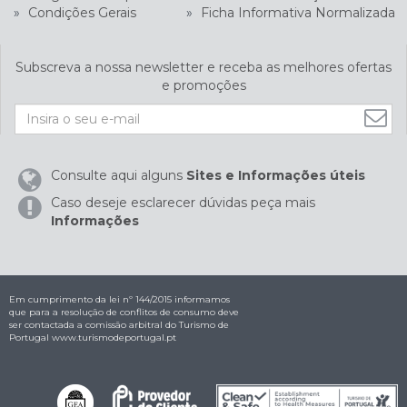
»
Condições Gerais
»
Ficha Informativa Normalizada
Subscreva a nossa newsletter e receba as melhores ofertas
e promoções
Consulte aqui alguns
Sites e Informações úteis
Caso deseje esclarecer dúvidas peça mais
Informações
Em cumprimento da lei nº 144/2015 informamos
que para a resolução de conflitos de consumo deve
ser contactada a comissão arbitral do Turismo de
Portugal
www.turismodeportugal.pt