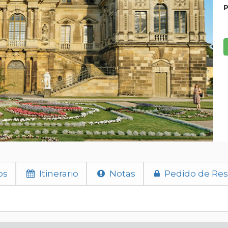
P
os
Itinerario
Notas
Pedido de Res