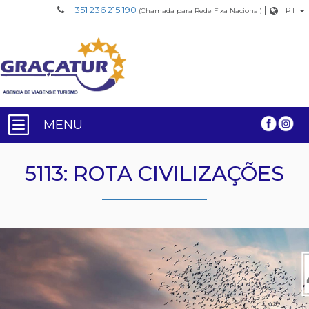
+351 236 215 190
|
PT
(Chamada para Rede Fixa Nacional)
MENU
5113: ROTA CIVILIZAÇÕES