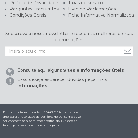
»
Política de Privacidade
»
Taxas de serviço
»
Perguntas Frequentes
»
Livro de Reclamações
»
Condições Gerais
»
Ficha Informativa Normalizada
Subscreva a nossa newsletter e receba as melhores ofertas
e promoções
Consulte aqui alguns
Sites e Informações úteis
Caso deseje esclarecer dúvidas peça mais
Informações
Em cumprimento da lei nº 144/2015 informamos
que para a resolução de conflitos de consumo deve
ser contactada a comissão arbitral do Turismo de
Portugal
www.turismodeportugal.pt