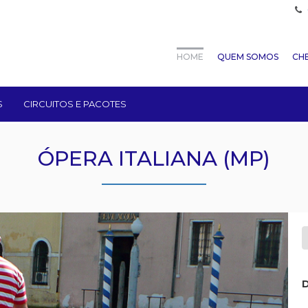
HOME
QUEM SOMOS
CHE
S
CIRCUITOS E PACOTES
ÓPERA ITALIANA (MP)
D