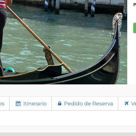
P
os
Itinerario
Pedido de Reserva
Ve