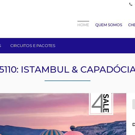
HOME
QUEM SOMOS
CHE
S
CIRCUITOS E PACOTES
5110: ISTAMBUL & CAPADÓCI
D