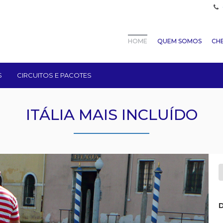
HOME
QUEM SOMOS
CHE
S
CIRCUITOS E PACOTES
ITÁLIA MAIS INCLUÍDO
D