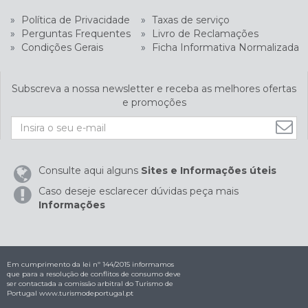
»
Política de Privacidade
»
Taxas de serviço
»
Perguntas Frequentes
»
Livro de Reclamações
»
Condições Gerais
»
Ficha Informativa Normalizada
Subscreva a nossa newsletter e receba as melhores ofertas
e promoções
Consulte aqui alguns
Sites e Informações úteis
Caso deseje esclarecer dúvidas peça mais
Informações
Em cumprimento da lei nº 144/2015 informamos
que para a resolução de conflitos de consumo deve
ser contactada a comissão arbitral do Turismo de
Portugal
www.turismodeportugal.pt