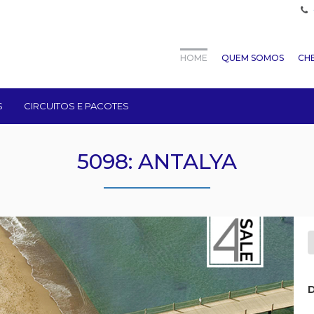
HOME
QUEM SOMOS
CHE
S
CIRCUITOS E PACOTES
5098: ANTALYA
D