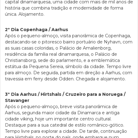
capital dinamarquesa, uma cidade com mais de mil anos de
história que combina tradição e modernidade de forma
única. Alojamento.
2º Dia Copenhaga / Aarhus
Após o pequeno-almoço, visita panorâmica de Copenhaga,
destacando-se o pitoresco bairro portuário de Nyhavn, com
as suas casas coloridas, o Palácio de Amalienborg,
residência da família real dinamarquesa, o Palácio de
Christiansborg, sede do parlamento, e a emblemática
estátua da Pequena Sereia, símbolo da cidade. Tempo livre
para almoço. De seguida, partida em direção a Aarhus, com
travessia em ferry desde Odden. Chegada e alojamento.
3º Dia Aarhus / Hirtshals / Cruzeiro para a Noruega /
Stavanger
Após o pequeno-almoço, breve visita panorâmica de
Aarhus, segunda maior cidade da Dinamarca e antiga
cidade viking, hoje um importante centro cultural.
Destaque para a sua catedral de estilo românico-gótico.
Tempo livre para explorar a cidade. De tarde, continuação
para Hirtshals, no norte do país, onde embarque num