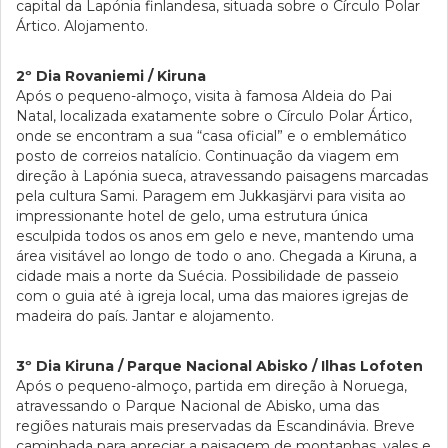
capital da Lapónia finlandesa, situada sobre o Círculo Polar
Ártico. Alojamento.
2º Dia Rovaniemi / Kiruna
Após o pequeno-almoço, visita à famosa Aldeia do Pai
Natal, localizada exatamente sobre o Círculo Polar Ártico,
onde se encontram a sua “casa oficial” e o emblemático
posto de correios natalício. Continuação da viagem em
direção à Lapónia sueca, atravessando paisagens marcadas
pela cultura Sami. Paragem em Jukkasjärvi para visita ao
impressionante hotel de gelo, uma estrutura única
esculpida todos os anos em gelo e neve, mantendo uma
área visitável ao longo de todo o ano. Chegada a Kiruna, a
cidade mais a norte da Suécia. Possibilidade de passeio
com o guia até à igreja local, uma das maiores igrejas de
madeira do país. Jantar e alojamento.
3º Dia Kiruna / Parque Nacional Abisko / Ilhas Lofoten
Após o pequeno-almoço, partida em direção à Noruega,
atravessando o Parque Nacional de Abisko, uma das
regiões naturais mais preservadas da Escandinávia. Breve
caminhada para apreciar a paisagem de montanhas, vales e