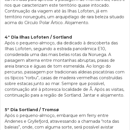
rios que caracterizam este território quase intocado.
Continuação da viagem até às Ilhas Lofoten, já em
território norueguês, um arquipélago de rara beleza situado
acima do Círculo Polar Ártico. Alojamento.
4º Dia Ilhas Lofoten / Sortland
Após o pequeno-almoço, dia dedicado à descoberta das
Ilhas Lofoten, seguindo a estrada panorâmica E10,
considerada uma das mais belas rotas da Noruega. A
paisagem alterna entre montanhas abruptas, praias de
areia branca e águas de tom esmeralda. Ao longo do
percurso, passagem por tradicionais aldeias piscatórias com
os típicos “rorbu”, casas de madeira vermelhas construídas
sobre estacas junto ao mar. Sempre que possível,
continuação até à pitoresca localidade de Å. Após as visitas,
continuação para a região de Sortland. Jantar e alojamento.
5º Dia Sortland / Tromsø
Após o pequeno-almoço, embarque em ferry entre
Andenes e Gryllefjord, atravessando a chamada “rota das
baleias”, onde, com alguma sorte, será possível avistar