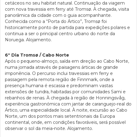
cetáceos no seu habitat natural. Continuação da viagem
com nova travessia em ferry até Tromsø. À chegada, visita
panorâmica da cidade com o guia acompanhante.
Conhecida como a “Porta do Ártico”, Tromsø foi
historicamente ponto de partida para expedições polares e
continua a ser o principal centro urbano do norte da
Noruega. Alojamento.
6º Dia Tromsø / Cabo Norte
Após o pequeno-almoço, saída em direção ao Cabo Norte,
numa jornada através de paisagens árticas de grande
imponência. O percurso inclui travessias em ferry e
passagem pela remota região de Finnmark, onde a
presença humana é escassa e predominam vastas
extensões de tundra, habitadas por comunidades Sami e
rebanhos de renas. À chegada à região de Honningsvåg,
experiência gastronómica com jantar de caranguejo-real do
Ártico, uma especialidade local. À noite, excursão ao Cabo
Norte, um dos pontos mais setentrionais da Europa
continental, onde, em condições favoráveis, será possível
observar o sol da meia-noite. Alojamento.