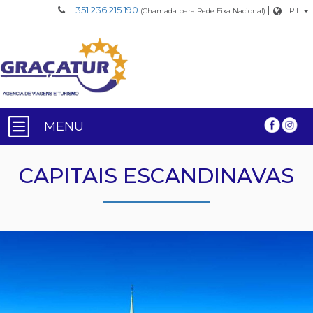
+351 236 215 190
|
PT
(Chamada para Rede Fixa Nacional)
MENU
CAPITAIS ESCANDINAVAS