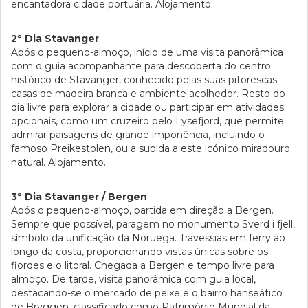
encantadora cidade portuária. Alojamento.
2º Dia Stavanger
Após o pequeno-almoço, início de uma visita panorâmica
com o guia acompanhante para descoberta do centro
histórico de Stavanger, conhecido pelas suas pitorescas
casas de madeira branca e ambiente acolhedor. Resto do
dia livre para explorar a cidade ou participar em atividades
opcionais, como um cruzeiro pelo Lysefjord, que permite
admirar paisagens de grande imponência, incluindo o
famoso Preikestolen, ou a subida a este icónico miradouro
natural. Alojamento.
3º Dia Stavanger / Bergen
Após o pequeno-almoço, partida em direção a Bergen.
Sempre que possível, paragem no monumento Sverd i fjell,
símbolo da unificação da Noruega. Travessias em ferry ao
longo da costa, proporcionando vistas únicas sobre os
fiordes e o litoral. Chegada a Bergen e tempo livre para
almoço. De tarde, visita panorâmica com guia local,
destacando-se o mercado de peixe e o bairro hanseático
de Bryggen, classificado como Património Mundial da