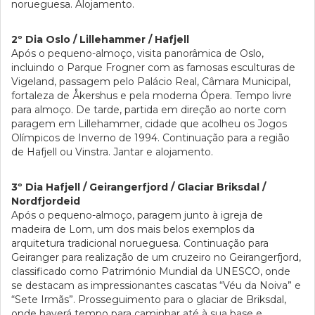
norueguesa. Alojamento.
2º Dia Oslo / Lillehammer / Hafjell
Após o pequeno-almoço, visita panorâmica de Oslo,
incluindo o Parque Frogner com as famosas esculturas de
Vigeland, passagem pelo Palácio Real, Câmara Municipal,
fortaleza de Åkershus e pela moderna Ópera. Tempo livre
para almoço. De tarde, partida em direção ao norte com
paragem em Lillehammer, cidade que acolheu os Jogos
Olímpicos de Inverno de 1994. Continuação para a região
de Hafjell ou Vinstra. Jantar e alojamento.
3º Dia Hafjell / Geirangerfjord / Glaciar Briksdal /
Nordfjordeid
Após o pequeno-almoço, paragem junto à igreja de
madeira de Lom, um dos mais belos exemplos da
arquitetura tradicional norueguesa. Continuação para
Geiranger para realização de um cruzeiro no Geirangerfjord,
classificado como Património Mundial da UNESCO, onde
se destacam as impressionantes cascatas “Véu da Noiva” e
“Sete Irmãs”. Prosseguimento para o glaciar de Briksdal,
onde haverá tempo para caminhar até à sua base e