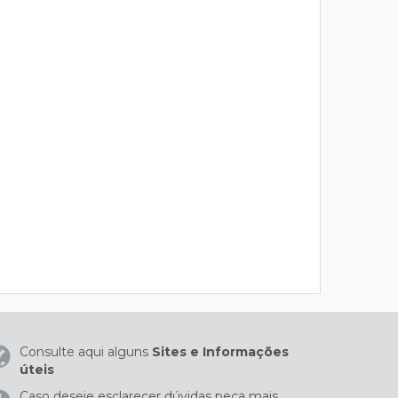
Consulte aqui alguns
Sites e Informações
úteis
Caso deseje esclarecer dúvidas peça mais