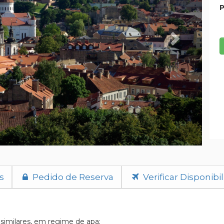
P
s
Pedido de Reserva
Verificar Disponibi
 similares, em regime de apa;