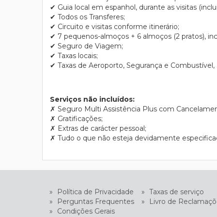
✔ Guia local em espanhol, durante as visitas (inclui
✔ Todos os Transferes;
✔ Circuito e visitas conforme itinerário;
✔ 7 pequenos-almoços + 6 almoços (2 pratos), incl
✔ Seguro de Viagem;
✔ Taxas locais;
✔ Taxas de Aeroporto, Segurança e Combustível, su
Serviços não incluídos:
✗
Seguro Multi Assistência Plus com Cancelament
✗
Gratificações;
✗
Extras de carácter pessoal;
✗
Tudo o que não esteja devidamente especifica
»
Política de Privacidade
»
Taxas de serviço
»
Perguntas Frequentes
»
Livro de Reclamaçõ
»
Condições Gerais