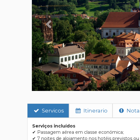
Servicos
Itinerario
Nota
Serviços incluídos
✔ Passagem aérea em classe económica;
✔ 7 noites de alojamento nos hotéis previstos ou