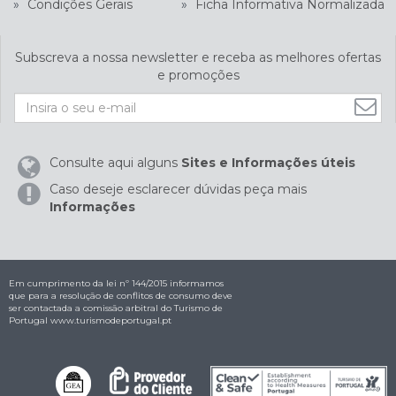
»
Condições Gerais
»
Ficha Informativa Normalizada
Subscreva a nossa newsletter e receba as melhores ofertas
e promoções
Consulte aqui alguns
Sites e Informações úteis
Caso deseje esclarecer dúvidas peça mais
Informações
Em cumprimento da lei nº 144/2015 informamos
que para a resolução de conflitos de consumo deve
ser contactada a comissão arbitral do Turismo de
Portugal
www.turismodeportugal.pt