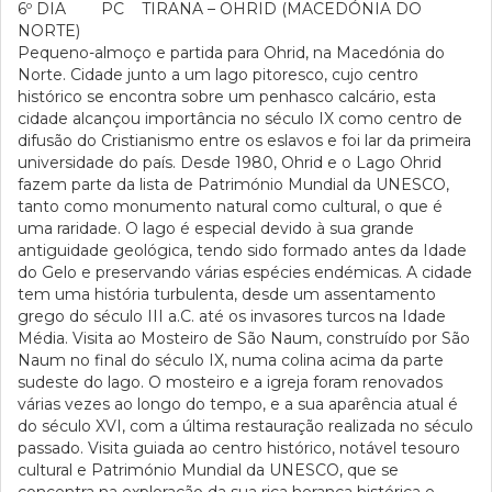
6º DIA PC TIRANA – OHRID (MACEDÓNIA DO
NORTE)
Pequeno-almoço e partida para Ohrid, na Macedónia do
Norte. Cidade junto a um lago pitoresco, cujo centro
histórico se encontra sobre um penhasco calcário, esta
cidade alcançou importância no século IX como centro de
difusão do Cristianismo entre os eslavos e foi lar da primeira
universidade do país. Desde 1980, Ohrid e o Lago Ohrid
fazem parte da lista de Património Mundial da UNESCO,
tanto como monumento natural como cultural, o que é
uma raridade. O lago é especial devido à sua grande
antiguidade geológica, tendo sido formado antes da Idade
do Gelo e preservando várias espécies endémicas. A cidade
tem uma história turbulenta, desde um assentamento
grego do século III a.C. até os invasores turcos na Idade
Média. Visita ao Mosteiro de São Naum, construído por São
Naum no final do século IX, numa colina acima da parte
sudeste do lago. O mosteiro e a igreja foram renovados
várias vezes ao longo do tempo, e a sua aparência atual é
do século XVI, com a última restauração realizada no século
passado. Visita guiada ao centro histórico, notável tesouro
cultural e Património Mundial da UNESCO, que se