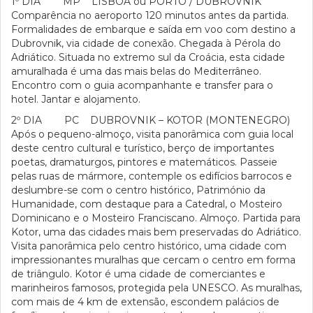
1º DIA MP LISBOA ou PORTO / DUBROVNIK
Comparência no aeroporto 120 minutos antes da partida.
Formalidades de embarque e saída em voo com destino a
Dubrovnik, via cidade de conexão. Chegada à Pérola do
Adriático. Situada no extremo sul da Croácia, esta cidade
amuralhada é uma das mais belas do Mediterrâneo.
Encontro com o guia acompanhante e transfer para o
hotel. Jantar e alojamento.
2º DIA PC DUBROVNIK – KOTOR (MONTENEGRO)
Após o pequeno-almoço, visita panorâmica com guia local
deste centro cultural e turístico, berço de importantes
poetas, dramaturgos, pintores e matemáticos. Passeie
pelas ruas de mármore, contemple os edifícios barrocos e
deslumbre-se com o centro histórico, Património da
Humanidade, com destaque para a Catedral, o Mosteiro
Dominicano e o Mosteiro Franciscano. Almoço. Partida para
Kotor, uma das cidades mais bem preservadas do Adriático.
Visita panorâmica pelo centro histórico, uma cidade com
impressionantes muralhas que cercam o centro em forma
de triângulo. Kotor é uma cidade de comerciantes e
marinheiros famosos, protegida pela UNESCO. As muralhas,
com mais de 4 km de extensão, escondem palácios de