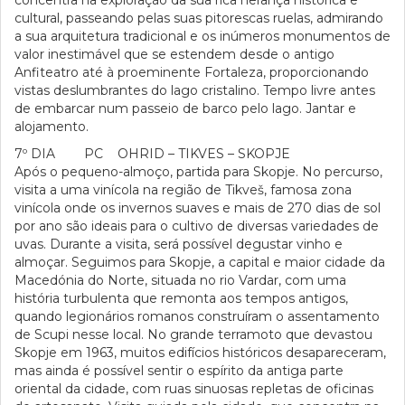
concentra na exploração da sua rica herança histórica e
cultural, passeando pelas suas pitorescas ruelas, admirando
a sua arquitetura tradicional e os inúmeros monumentos de
valor inestimável que se estendem desde o antigo
Anfiteatro até à proeminente Fortaleza, proporcionando
vistas deslumbrantes do lago cristalino. Tempo livre antes
de embarcar num passeio de barco pelo lago. Jantar e
alojamento.
7º DIA PC OHRID – TIKVES – SKOPJE
Após o pequeno-almoço, partida para Skopje. No percurso,
visita a uma vinícola na região de Tikveš, famosa zona
vinícola onde os invernos suaves e mais de 270 dias de sol
por ano são ideais para o cultivo de diversas variedades de
uvas. Durante a visita, será possível degustar vinho e
almoçar. Seguimos para Skopje, a capital e maior cidade da
Macedónia do Norte, situada no rio Vardar, com uma
história turbulenta que remonta aos tempos antigos,
quando legionários romanos construíram o assentamento
de Scupi nesse local. No grande terramoto que devastou
Skopje em 1963, muitos edifícios históricos desapareceram,
mas ainda é possível sentir o espírito da antiga parte
oriental da cidade, com ruas sinuosas repletas de oficinas