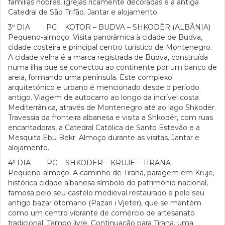
famílias nobres, igrejas ricamente decoradas e a antiga
Catedral de São Trifão. Jantar e alojamento.
3º DIA PC KOTOR – BUDVA – SHKODËR (ALBÂNIA)
Pequeno-almoço. Visita panorâmica à cidade de Budva,
cidade costeira e principal centro turístico de Montenegro.
A cidade velha é a marca registrada de Budva, construída
numa ilha que se conectou ao continente por um banco de
areia, formando uma península. Este complexo
arquitetónico e urbano é mencionado desde o período
antigo. Viagem de autocarro ao longo da incrível costa
Mediterrânica, através de Montenegro até ao lago Shkodër.
Travessia da fronteira albanesa e visita a Shkodër, com ruas
encantadoras, a Catedral Católica de Santo Estevão e a
Mesquita Ebu Bekr. Almoço durante as visitas. Jantar e
alojamento.
4º DIA PC SHKODËR – KRUJË – TIRANA
Pequeno-almoço. A caminho de Tirana, paragem em Krujë,
histórica cidade albanesa símbolo do património nacional,
famosa pelo seu castelo medieval restaurado e pelo seu
antigo bazar otomano (Pazari i Vjetër), que se mantém
como um centro vibrante de comércio de artesanato
tradicional. Tempo livre. Continuação para Tirana, uma