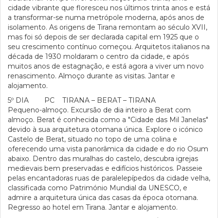
cidade vibrante que floresceu nos últimos trinta anos e está
a transformar-se numa metrópole moderna, após anos de
isolamento. As origens de Tirana remontam ao século XVII,
mas foi só depois de ser declarada capital em 1925 que o
seu crescimento contínuo começou. Arquitetos italianos na
década de 1930 moldaram o centro da cidade, e após
muitos anos de estagnação, e está agora a viver um novo
renascimento. Almoço durante as visitas. Jantar e
alojamento.
5º DIA PC TIRANA – BERAT – TIRANA
Pequeno-almoço. Excursão de dia inteiro a Berat com
almoço. Berat é conhecida como a "Cidade das Mil Janelas"
devido à sua arquitetura otomana única. Explore o icónico
Castelo de Berat, situado no topo de uma colina e
oferecendo uma vista panorâmica da cidade e do rio Osum
abaixo. Dentro das muralhas do castelo, descubra igrejas
medievais bem preservadas e edifícios históricos. Passeie
pelas encantadoras ruas de paralelepípedos da cidade velha,
classificada como Património Mundial da UNESCO, e
admire a arquitetura única das casas da época otomana.
Regresso ao hotel em Tirana. Jantar e alojamento.