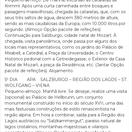
Pequeno-almoço. De manhã, excursão às Cataratas de
Krimml. Após uma curta caminhada entre bosques e
paisagens maravilhosas, chegada às cataratas, que, com os
seus três saltos de água, descem 380 metros de altura,
sendo as mais caudalosas da Europa, com 10.000 litros por
segundo. (Almoço Opção pacote de refeições).
Continuação para Salzburgo, cidade natal de Mozart. À
chegada, visita panorâmica, onde passa por alguns dos
locais mais representativos, como os jardins do Palácio de
Mirabell, a Catedral, a Praça da Universidade, o Centro
Histórico pedonal com a Getreidegasse, o Exterior da Casa
Natal de Mozart, a praça da Residência, etc. (Jantar Opção
pacote de refeições). Alojamento.
5º DIA APA SALZBURGO – REGIÃO DOS LAGOS – ST.
WOLFGANG – VIENA
Pequeno-almoço. Manhã livre. Se desejar, realize uma visita
(opcional) ao Palácio de Hellbrunn, um conjunto
monumental construído no início do século XVII, uma das
mais fastuosas construções de estilo renascentista na
região alpina. Em hora a combinar, saída para a Região dos
Lagos austríacos ou “Salzkammergut”, paraíso natural de
lagos cristalinos, montanhas majestosas e vilarejos