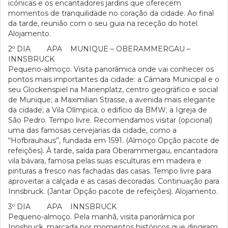
icónicas e os encantadores jardins que oferecem
momentos de tranquilidade no coração da cidade. Ao final
da tarde, reunião com o seu guia na receção do hotel.
Alojamento.
2º DIA APA MUNIQUE – OBERAMMERGAU –
INNSBRUCK
Pequeno-almoço. Visita panorâmica onde vai conhecer os
pontos mais importantes da cidade: a Câmara Municipal e o
seu Glockenspiel na Marienplatz, centro geográfico e social
de Munique; a Maximilian Strasse, a avenida mais elegante
da cidade; a Vila Olímpica; o edifício da BMW; a Igreja de
São Pedro. Tempo livre. Recomendamos visitar (opcional)
uma das famosas cervejarias da cidade, como a
“Hofbrauhaus”, fundada em 1591. (Almoço Opção pacote de
refeições). À tarde, saída para Oberammergau, encantadora
vila bávara, famosa pelas suas esculturas em madeira e
pinturas a fresco nas fachadas das casas. Tempo livre para
aproveitar a calçada e as casas decoradas. Continuação para
Innsbruck. (Jantar Opção pacote de refeições). Alojamento.
3º DIA APA INNSBRUCK
Pequeno-almoço. Pela manhã, visita panorâmica por
Innsbruck, marcada por momentos históricos que dirigiram