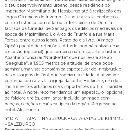
o seu desenvolvimento urbano, desde residência do
imperador Maximiliano de Habsburgo até à realização dos
Jogos Olímpicos de Inverno. Durante a visita, conheça o
centro histórico com o famoso Telhadinho de Ouro, a
fachada da Catedral de Santiago, os edifícios medievais da
época de Maximiliano I, o Arco do Triunfo e a rua Maria
Teresa, entre outros locais. Resto do dia livre. (Almoço
Opção pacote de refeições). À tarde, poderá realizar uma
excursão (opcional) que combina natureza, arte e história.
Apanhe o funicular “Nordkette” que nos levará até ao
“Seegrube”, a 1.905 metros de altitude, de onde pode
admirar uma vista panorâmica espetacular de Innsbruck e
das paisagens do Tirol, que rodeiam a cidade. A atividade
continua com a visita à igreja da corte, Hofkirche, um dos
monumentos artísticos mais importantes do Tirol. Transfer
ao hotel. À noite, recomendamos um espetáculo (opcional)
de folclore tirolês, com jantar incluído, animado com
danças, canções e música típica da região. Regresso ao
hotel. Alojamento.
4º DIA APA INNSBRUCK – CATARATAS DE KRIMML
– SALZBURGO