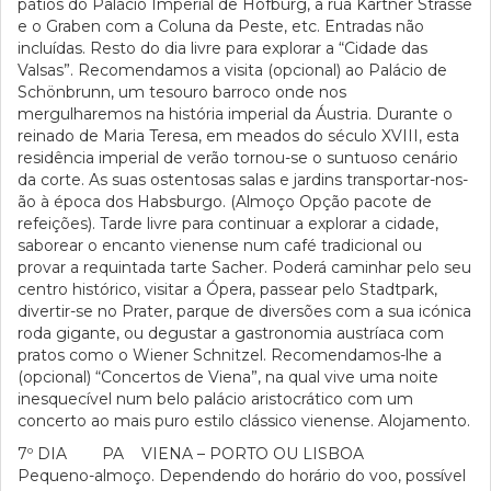
pátios do Palácio Imperial de Hofburg, a rua Kartner Strasse
e o Graben com a Coluna da Peste, etc. Entradas não
incluídas. Resto do dia livre para explorar a “Cidade das
Valsas”. Recomendamos a visita (opcional) ao Palácio de
Schönbrunn, um tesouro barroco onde nos
mergulharemos na história imperial da Áustria. Durante o
reinado de Maria Teresa, em meados do século XVIII, esta
residência imperial de verão tornou-se o suntuoso cenário
da corte. As suas ostentosas salas e jardins transportar-nos-
ão à época dos Habsburgo. (Almoço Opção pacote de
refeições). Tarde livre para continuar a explorar a cidade,
saborear o encanto vienense num café tradicional ou
provar a requintada tarte Sacher. Poderá caminhar pelo seu
centro histórico, visitar a Ópera, passear pelo Stadtpark,
divertir-se no Prater, parque de diversões com a sua icónica
roda gigante, ou degustar a gastronomia austríaca com
pratos como o Wiener Schnitzel. Recomendamos-lhe a
(opcional) “Concertos de Viena”, na qual vive uma noite
inesquecível num belo palácio aristocrático com um
concerto ao mais puro estilo clássico vienense. Alojamento.
7º DIA PA VIENA – PORTO OU LISBOA
Pequeno-almoço. Dependendo do horário do voo, possível