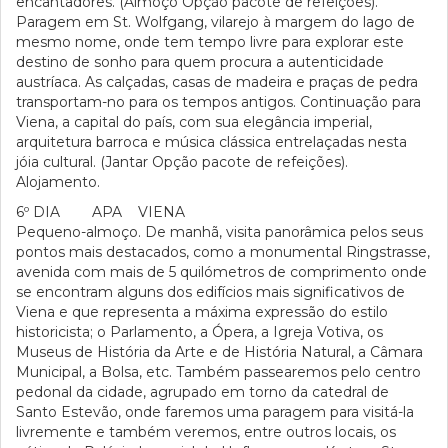
encantadores. (Almoço Opção pacote de refeições).
Paragem em St. Wolfgang, vilarejo à margem do lago de
mesmo nome, onde tem tempo livre para explorar este
destino de sonho para quem procura a autenticidade
austríaca. As calçadas, casas de madeira e praças de pedra
transportam-no para os tempos antigos. Continuação para
Viena, a capital do país, com sua elegância imperial,
arquitetura barroca e música clássica entrelaçadas nesta
jóia cultural. (Jantar Opção pacote de refeições).
Alojamento.
6º DIA APA VIENA
Pequeno-almoço. De manhã, visita panorâmica pelos seus
pontos mais destacados, como a monumental Ringstrasse,
avenida com mais de 5 quilómetros de comprimento onde
se encontram alguns dos edifícios mais significativos de
Viena e que representa a máxima expressão do estilo
historicista; o Parlamento, a Ópera, a Igreja Votiva, os
Museus de História da Arte e de História Natural, a Câmara
Municipal, a Bolsa, etc. Também passearemos pelo centro
pedonal da cidade, agrupado em torno da catedral de
Santo Estevão, onde faremos uma paragem para visitá-la
livremente e também veremos, entre outros locais, os