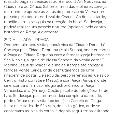
ruas são páginas dedicadas ao Barroco, à Art Nouveau, ao
Cubismo e ao Gótico. Saboreie uma das melhores cervejas
do mundo e aprecie as vistas do pitoresco rio Vlatva num
passeio pela ponte medieval de Charles. Ao final da tarde,
reunião com o seu guia na receção do hotel. Se desejar,
poderá realizar um passeio noturno (opcional) pelo centro
histórico de Praga. Alojamento.
2º DIA APA PRAGA
Pequeno-almoço. Visita panorâmica da “Cidade Dourada”.
Começa pela Cidade Pequena (Mala Strana), onde encontra
a Praça da Cidade Pequena com a famosa igreja barroca de
São Nicolau, a igreja de Nossa Senhora da Vitória com “O
Menino Jesus de Praga” e a ilha de Kampa até chegar à
famosa Ponte Carlos, onde desfrutaremos de uma
imagem de postal. De seguida, percorreremos as ruelas do
Centro Histórico (Stare Mesto), a sua Praça Principal onde
se encontra o famoso relógio astronómico, a Praça
Venceslau, etc. (Almoço Opção pacote de refeições). Tarde
livre. Se desejar, para ter uma ideia completa da cidade,
pode efetuar uma visita (opcional) ao Castelo de Praga.
Inicia na catedral de São Vito, de estilo gótico, onde se
conservam as jóias da coroa, e depois seguiremos visitando