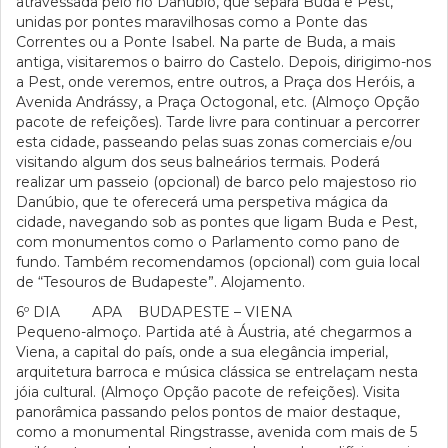
atravessada pelo rio Danúbio, que separa Buda e Pest,
unidas por pontes maravilhosas como a Ponte das
Correntes ou a Ponte Isabel. Na parte de Buda, a mais
antiga, visitaremos o bairro do Castelo. Depois, dirigimo-nos
a Pest, onde veremos, entre outros, a Praça dos Heróis, a
Avenida Andrássy, a Praça Octogonal, etc. (Almoço Opção
pacote de refeições). Tarde livre para continuar a percorrer
esta cidade, passeando pelas suas zonas comerciais e/ou
visitando algum dos seus balneários termais. Poderá
realizar um passeio (opcional) de barco pelo majestoso rio
Danúbio, que te oferecerá uma perspetiva mágica da
cidade, navegando sob as pontes que ligam Buda e Pest,
com monumentos como o Parlamento como pano de
fundo. Também recomendamos (opcional) com guia local
de “Tesouros de Budapeste”. Alojamento.
6º DIA APA BUDAPESTE – VIENA
Pequeno-almoço. Partida até à Áustria, até chegarmos a
Viena, a capital do país, onde a sua elegância imperial,
arquitetura barroca e música clássica se entrelaçam nesta
jóia cultural. (Almoço Opção pacote de refeições). Visita
panorâmica passando pelos pontos de maior destaque,
como a monumental Ringstrasse, avenida com mais de 5