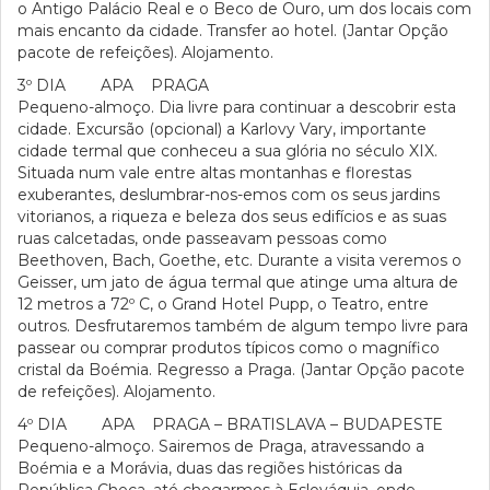
o Antigo Palácio Real e o Beco de Ouro, um dos locais com
mais encanto da cidade. Transfer ao hotel. (Jantar Opção
pacote de refeições). Alojamento.
3º DIA APA PRAGA
Pequeno-almoço. Dia livre para continuar a descobrir esta
cidade. Excursão (opcional) a Karlovy Vary, importante
cidade termal que conheceu a sua glória no século XIX.
Situada num vale entre altas montanhas e florestas
exuberantes, deslumbrar-nos-emos com os seus jardins
vitorianos, a riqueza e beleza dos seus edifícios e as suas
ruas calcetadas, onde passeavam pessoas como
Beethoven, Bach, Goethe, etc. Durante a visita veremos o
Geisser, um jato de água termal que atinge uma altura de
12 metros a 72º C, o Grand Hotel Pupp, o Teatro, entre
outros. Desfrutaremos também de algum tempo livre para
passear ou comprar produtos típicos como o magnífico
cristal da Boémia. Regresso a Praga. (Jantar Opção pacote
de refeições). Alojamento.
4º DIA APA PRAGA – BRATISLAVA – BUDAPESTE
Pequeno-almoço. Sairemos de Praga, atravessando a
Boémia e a Morávia, duas das regiões históricas da