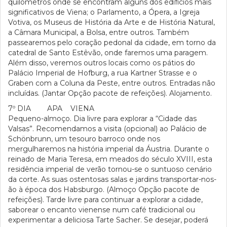
quilómetros onde se encontram alguns dos edifícios mais
significativos de Viena; o Parlamento, a Ópera, a Igreja
Votiva, os Museus de História da Arte e de História Natural,
a Câmara Municipal, a Bolsa, entre outros. Também
passearemos pelo coração pedonal da cidade, em torno da
catedral de Santo Estêvão, onde faremos uma paragem.
Além disso, veremos outros locais como os pátios do
Palácio Imperial de Hofburg, a rua Kartner Strasse e o
Graben com a Coluna da Peste, entre outros. Entradas não
incluídas. (Jantar Opção pacote de refeições). Alojamento.
7º DIA APA VIENA
Pequeno-almoço. Dia livre para explorar a “Cidade das
Valsas”. Recomendamos a visita (opcional) ao Palácio de
Schönbrunn, um tesouro barroco onde nos
mergulharemos na história imperial da Áustria. Durante o
reinado de Maria Teresa, em meados do século XVIII, esta
residência imperial de verão tornou-se o suntuoso cenário
da corte. As suas ostentosas salas e jardins transportar-nos-
ão à época dos Habsburgo. (Almoço Opção pacote de
refeições). Tarde livre para continuar a explorar a cidade,
saborear o encanto vienense num café tradicional ou
experimentar a deliciosa Tarte Sacher. Se desejar, poderá