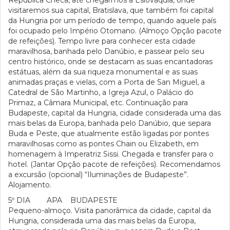
República Checa, até chegarmos à Eslováquia, onde
visitaremos sua capital, Bratislava, que também foi capital
da Hungria por um período de tempo, quando aquele país
foi ocupado pelo Império Otomano. (Almoço Opção pacote
de refeições). Tempo livre para conhecer esta cidade
maravilhosa, banhada pelo Danúbio, e passear pelo seu
centro histórico, onde se destacam as suas encantadoras
estátuas, além da sua riqueza monumental e as suas
animadas praças e vielas, com a Porta de San Miguel, a
Catedral de São Martinho, a Igreja Azul, o Palácio do
Primaz, a Câmara Municipal, etc. Continuação para
Budapeste, capital da Hungria, cidade considerada uma das
mais belas da Europa, banhada pelo Danúbio, que separa
Buda e Peste, que atualmente estão ligadas por pontes
maravilhosas como as pontes Chain ou Elizabeth, em
homenagem à Imperatriz Sissi. Chegada e transfer para o
hotel. (Jantar Opção pacote de refeições). Recomendamos
a excursão (opcional) “Iluminações de Budapeste”.
Alojamento.
5º DIA APA BUDAPESTE
Pequeno-almoço. Visita panorâmica da cidade, capital da
Hungria, considerada uma das mais belas da Europa,