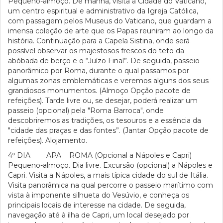
Pequeno-almoço. De manhã, visita à Cidade do Vaticano,
um centro espiritual e administrativo da Igreja Católica,
com passagem pelos Museus do Vaticano, que guardam a
imensa coleção de arte que os Papas reuniram ao longo da
história. Continuação para a Capela Sistina, onde será
possível observar os majestosos frescos do teto da
abóbada de berço e o “Juízo Final”. De seguida, passeio
panorâmico por Roma, durante o qual passamos por
algumas zonas emblemáticas e veremos alguns dos seus
grandiosos monumentos. (Almoço Opção pacote de
refeições). Tarde livre ou, se desejar, poderá realizar um
passeio (opcional) pela "Roma Barroca", onde
descobriremos as tradições, os tesouros e a essência da
"cidade das praças e das fontes”. (Jantar Opção pacote de
refeições). Alojamento.
4º DIA APA ROMA (Opcional a Nápoles e Capri)
Pequeno-almoço. Dia livre. Excursão (opcional) a Nápoles e
Capri. Visita a Nápoles, a mais típica cidade do sul de Itália.
Visita panorâmica na qual percorre o passeio marítimo com
vista à imponente silhueta do Vesúvio, e conheça os
principais locais de interesse na cidade. De seguida,
navegação até à ilha de Capri, um local desejado por