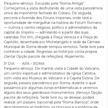
Pequeno-almoço. Excursão pela "Roma Antiga".
Começamos a visita desfrutando de uma vista panorâmica
única da imponente fachada do Coliseu. De seguida,
percorra a Avenida dos Fóruns Imperiais, onde terá a
oportunidade de mergulhar na história do Fórum Romano
— outrora o centro religioso, político e administrativo da
capital do Império — admirando-o a partir das suas
varandas. Por fim, chegada à Praça Veneza e à Praça do
Capitólio, desenhada por Michelangelo e sede da Câmara
Municipal de Roma desde tempos remotos. Tarde livre para
conhecer a cidade. Regresso ao hotel por conta própria.
(Jantar Opção pacote de refeições). Alojamento.
3º DIA APA – ROMA
Pequeno-almoço. De manhã, visita à Cidade do Vaticano,
um centro espiritual e administrativo da Igreja Católica,
com visita aos Museus do Vaticano e à Capela Sistina. De
seguida, passeio panorâmico por Roma, durante o qual
passamos por algumas zonas emblemáticas e veremos
alguns dos seus grandiosos monumentos. (Almoço Opção
pacote de refeições). Tarde livre ou, se desejar, poderá
realizar um passeio (opcional) pela "Roma Barroca", onde
descobriremos as tradições, os tesouros e a essência da