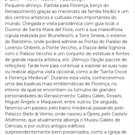
Pequeno-almoço. Partida para Florença, berço do
Renascimento graças ao mecenato da família Medici e um
dos centros artísticos e culturais mais importantes do
mundo. Chegada e visita panorâmica com guia local: o
Duomo de Santa Maria del Fiore, com a sua maravilhosa
cúpula realizada por Brunelleschi, a Torre Sineira, o exterior
do Batistério, onde poderá admirar as Portas do Paraíso de
Lorenzo Ghiberti, a Ponte Vecchio, a Piazza della Signoria
com o Palácio Vecchio e um conjunto de estátuas e fontes
de grande riqueza artística, etc. (Almoço Opção pacote de
refeições). Tarde livre para continuar a explorar as suas ruas
ou realizar alguma visita opcional, como a de “Santa Croce
e Florença Medieval”. Durante esta visita, conheceremos
uma das basílicas mais emblemáticas de Florença, no
interior da qual se encontram os túmulos de grandes
personalidades do Renascimento: Galileu Galilei, Rossini,
Miguel Ângelo e Maquiavel, entre outros. De seguida,
faremos um passeio pelo bairro medieval, passando pelo
Palazzo Barbi di Vernio, onde nasceu a Ópera, pelo Castelo
Altafronte, que atualmente alberga o Museu Galileo de
Ciências, e por outros antigos edifícios
surpreendentemente bem preservados, como a Igreja de