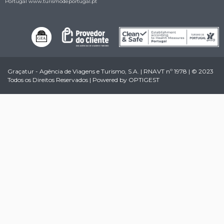
Portugal
www.turismodeportugal.pt
Graçatur - Agência de Viagens e Turismo, S.A. | RNAVT nº 1978 | © 2023
Todos os Direitos Reservados | Powered by
OPTIGEST