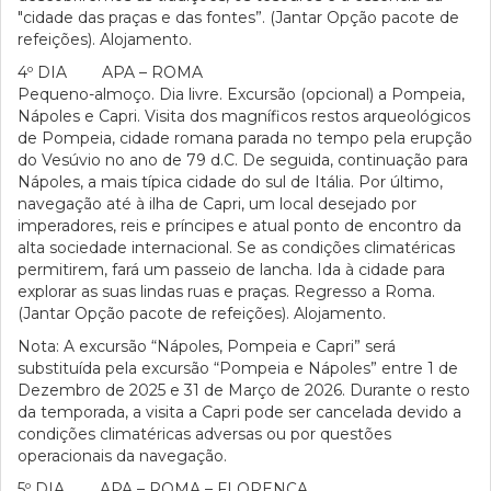
"cidade das praças e das fontes”. (Jantar Opção pacote de
refeições). Alojamento.
4º DIA APA – ROMA
Pequeno-almoço. Dia livre. Excursão (opcional) a Pompeia,
Nápoles e Capri. Visita dos magníficos restos arqueológicos
de Pompeia, cidade romana parada no tempo pela erupção
do Vesúvio no ano de 79 d.C. De seguida, continuação para
Nápoles, a mais típica cidade do sul de Itália. Por último,
navegação até à ilha de Capri, um local desejado por
imperadores, reis e príncipes e atual ponto de encontro da
alta sociedade internacional. Se as condições climatéricas
permitirem, fará um passeio de lancha. Ida à cidade para
explorar as suas lindas ruas e praças. Regresso a Roma.
(Jantar Opção pacote de refeições). Alojamento.
Nota: A excursão “Nápoles, Pompeia e Capri” será
substituída pela excursão “Pompeia e Nápoles” entre 1 de
Dezembro de 2025 e 31 de Março de 2026. Durante o resto
da temporada, a visita a Capri pode ser cancelada devido a
condições climatéricas adversas ou por questões
operacionais da navegação.
5º DIA APA – ROMA – FLORENÇA