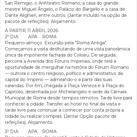
San Remigio, o Anfiteatro Romano, a casa do grande
mestre Miguel Ângelo, o Palácio do Bargello e a casa de
Dante Alighieri, entre outros. (Jantar incluído na opção de
pacote de refeições). Alojamento.
A PARTIR 11 ABRIL 2026:
2º DIA APA ROMA
Pequeno-almoço. Excursão pela "Roma Antiga".
Começamos a visita desfrutando de uma vista panorâmica
única da imponente fachada do Coliseu. De seguida,
percorra a Avenida dos Fóruns Imperiais, onde terá a
oportunidade de mergulhar na história do Fórum Romano
— outrora o centro religioso, político e administrativo da
capital do Império — admirando-o a partir das suas
varandas. Por fim, chegada à Praça Veneza e à Praça do
Capitólio, desenhada por Michelangelo e sede da Câmara
Municipal de Roma desde tempos remotos. Tarde livre para
conhecer a cidade. Transfer ao hotel no final da visita e
tarde livre para continuar a conhecer por conta própria a
cidade ou realizar compras. (Jantar Opção pacote de
refeições). Alojamento.
3º DIA APA ROMA