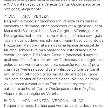
e XIV. Continuação para Veneza. (Jantar Opção pacote de
refeições). Alojamento.
7º DIA APA VENEZA
Pequeno-almoço. Entraremos em Veneza num passeio
panorâmico de barco, onde podemos ver a igreja de Santa
Maria della Salute, a ilha de San Giorgio, a Alfândega, etc.
De seguida, realizaremos uma visita panorâmica com guia
local na qual poderemos admirar o maravilhoso conjunto da
Piazza San Marco e visitaremos uma fábrica de cristal de
Murano. Tempo livre para passear por esta cidade única
construída sobre 118 ilhotas. Passeio (opcional) durante a
qual poderá desfrutar de um romântico passeio de gôndola
pelos canais venezianos ou uma excursão (opcional) pela
chamada “Veneza Escondida e Palácios do Grande Canal
em lancha”. (Almoço Opção pacote de refeições). Tarde
livre para continuar a descobrir a cidade. No final da tarde,
vai de barco a vapor até ao Tronchetto e regresso de
autocarro ao hotel. (Jantar Opção pacote de refeições).
Alojamento na região de Veneto.
8º DIA APA VENEZA – VERONA – MILÃO
Pequeno-almoço. Partida para Verona, cenário dos amores