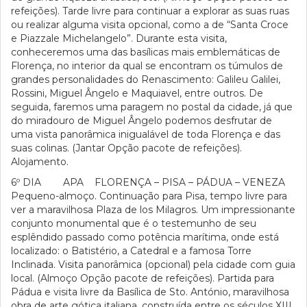
refeições). Tarde livre para continuar a explorar as suas ruas
ou realizar alguma visita opcional, como a de “Santa Croce
e Piazzale Michelangelo”. Durante esta visita,
conheceremos uma das basílicas mais emblemáticas de
Florença, no interior da qual se encontram os túmulos de
grandes personalidades do Renascimento: Galileu Galilei,
Rossini, Miguel Ângelo e Maquiavel, entre outros. De
seguida, faremos uma paragem no postal da cidade, já que
do miradouro de Miguel Ângelo podemos desfrutar de
uma vista panorâmica inigualável de toda Florença e das
suas colinas. (Jantar Opção pacote de refeições).
Alojamento.
6º DIA APA FLORENÇA – PISA – PÁDUA – VENEZA
Pequeno-almoço. Continuação para Pisa, tempo livre para
ver a maravilhosa Plaza de los Milagros. Um impressionante
conjunto monumental que é o testemunho de seu
esplêndido passado como potência marítima, onde está
localizado: o Batistério, a Catedral e a famosa Torre
Inclinada. Visita panorâmica (opcional) pela cidade com guia
local. (Almoço Opção pacote de refeições). Partida para
Pádua e visita livre da Basílica de Sto. António, maravilhosa
obra de arte gótica italiana, construída entre os séculos XIII