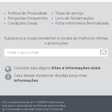
»
Política de Privacidade
»
Taxas de serviço
»
Perguntas Frequentes
»
Livro de Reclamações
»
Condições Gerais
»
Ficha Informativa Normalizada
Subscreva a nossa newsletter e receba as melhores ofertas
e promoções
Consulte aqui alguns
Sites e Informações úteis
Caso deseje esclarecer dúvidas peça mais
Informações
Em cumprimento da lei nº 144/2015 informamos
que para a resolução de conflitos de consumo deve
ser contactada a comissão arbitral do Turismo de