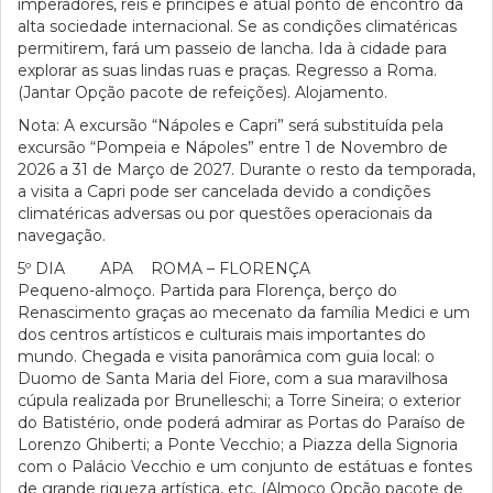
imperadores, reis e príncipes e atual ponto de encontro da
alta sociedade internacional. Se as condições climatéricas
permitirem, fará um passeio de lancha. Ida à cidade para
explorar as suas lindas ruas e praças. Regresso a Roma.
(Jantar Opção pacote de refeições). Alojamento.
Nota: A excursão “Nápoles e Capri” será substituída pela
excursão “Pompeia e Nápoles” entre 1 de Novembro de
2026 a 31 de Março de 2027. Durante o resto da temporada,
a visita a Capri pode ser cancelada devido a condições
climatéricas adversas ou por questões operacionais da
navegação.
5º DIA APA ROMA – FLORENÇA
Pequeno-almoço. Partida para Florença, berço do
Renascimento graças ao mecenato da família Medici e um
dos centros artísticos e culturais mais importantes do
mundo. Chegada e visita panorâmica com guia local: o
Duomo de Santa Maria del Fiore, com a sua maravilhosa
cúpula realizada por Brunelleschi; a Torre Sineira; o exterior
do Batistério, onde poderá admirar as Portas do Paraíso de
Lorenzo Ghiberti; a Ponte Vecchio; a Piazza della Signoria
com o Palácio Vecchio e um conjunto de estátuas e fontes
de grande riqueza artística, etc. (Almoço Opção pacote de