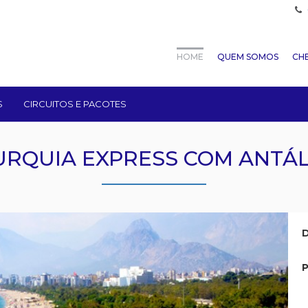
HOME
QUEM SOMOS
CHE
S
CIRCUITOS E PACOTES
URQUIA EXPRESS COM ANTÁL
D
P