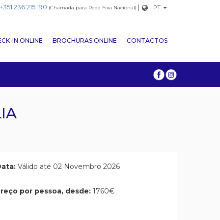
+351 236 215 190
|
PT
(Chamada para Rede Fixa Nacional)
CK-IN ONLINE
BROCHURAS ONLINE
CONTACTOS
IA
ata:
Válido até 02 Novembro 2026
reço por pessoa, desde:
1760€