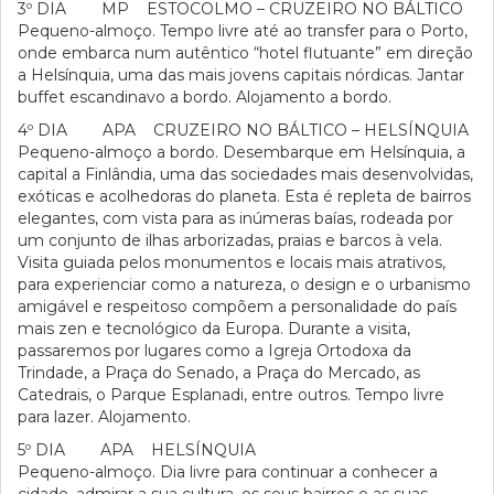
3º DIA MP ESTOCOLMO – CRUZEIRO NO BÁLTICO
Pequeno-almoço. Tempo livre até ao transfer para o Porto,
onde embarca num autêntico “hotel flutuante” em direção
a Helsínquia, uma das mais jovens capitais nórdicas. Jantar
buffet escandinavo a bordo. Alojamento a bordo.
4º DIA APA CRUZEIRO NO BÁLTICO – HELSÍNQUIA
Pequeno-almoço a bordo. Desembarque em Helsínquia, a
capital a Finlândia, uma das sociedades mais desenvolvidas,
exóticas e acolhedoras do planeta. Esta é repleta de bairros
elegantes, com vista para as inúmeras baías, rodeada por
um conjunto de ilhas arborizadas, praias e barcos à vela.
Visita guiada pelos monumentos e locais mais atrativos,
para experienciar como a natureza, o design e o urbanismo
amigável e respeitoso compõem a personalidade do país
mais zen e tecnológico da Europa. Durante a visita,
passaremos por lugares como a Igreja Ortodoxa da
Trindade, a Praça do Senado, a Praça do Mercado, as
Catedrais, o Parque Esplanadi, entre outros. Tempo livre
para lazer. Alojamento.
5º DIA APA HELSÍNQUIA
Pequeno-almoço. Dia livre para continuar a conhecer a