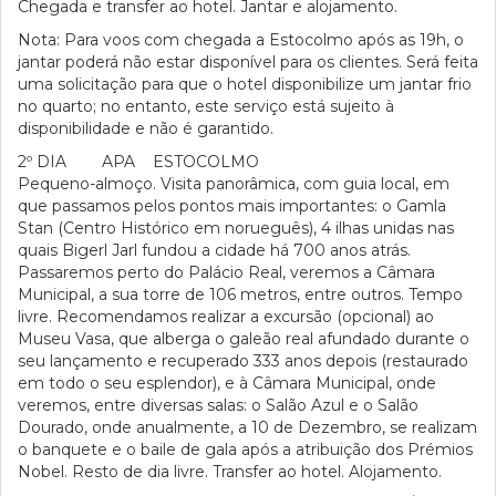
Chegada e transfer ao hotel. Jantar e alojamento.
Nota: Para voos com chegada a Estocolmo após as 19h, o
jantar poderá não estar disponível para os clientes. Será feita
uma solicitação para que o hotel disponibilize um jantar frio
no quarto; no entanto, este serviço está sujeito à
disponibilidade e não é garantido.
2º DIA APA ESTOCOLMO
Pequeno-almoço. Visita panorâmica, com guia local, em
que passamos pelos pontos mais importantes: o Gamla
Stan (Centro Histórico em norueguês), 4 ilhas unidas nas
quais Bigerl Jarl fundou a cidade há 700 anos atrás.
Passaremos perto do Palácio Real, veremos a Câmara
Municipal, a sua torre de 106 metros, entre outros. Tempo
livre. Recomendamos realizar a excursão (opcional) ao
Museu Vasa, que alberga o galeão real afundado durante o
seu lançamento e recuperado 333 anos depois (restaurado
em todo o seu esplendor), e à Câmara Municipal, onde
veremos, entre diversas salas: o Salão Azul e o Salão
Dourado, onde anualmente, a 10 de Dezembro, se realizam
o banquete e o baile de gala após a atribuição dos Prémios
Nobel. Resto de dia livre. Transfer ao hotel. Alojamento.