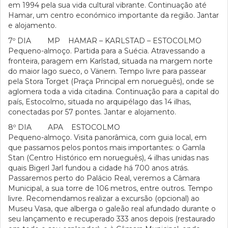
em 1994 pela sua vida cultural vibrante. Continuação até
Hamar, um centro económico importante da região. Jantar
e alojamento.
7º DIA MP HAMAR – KARLSTAD – ESTOCOLMO
Pequeno-almoço. Partida para a Suécia. Atravessando a
fronteira, paragem em Karlstad, situada na margem norte
do maior lago sueco, o Vänern. Tempo livre para passear
pela Stora Torget (Praça Principal em norueguês), onde se
aglomera toda a vida citadina. Continuação para a capital do
país, Estocolmo, situada no arquipélago das 14 ilhas,
conectadas por 57 pontes. Jantar e alojamento.
8º DIA APA ESTOCOLMO
Pequeno-almoço. Visita panorâmica, com guia local, em
que passamos pelos pontos mais importantes: o Gamla
Stan (Centro Histórico em norueguês), 4 ilhas unidas nas
quais Bigerl Jarl fundou a cidade há 700 anos atrás.
Passaremos perto do Palácio Real, veremos a Câmara
Municipal, a sua torre de 106 metros, entre outros. Tempo
livre. Recomendamos realizar a excursão (opcional) ao
Museu Vasa, que alberga o galeão real afundado durante o
seu lançamento e recuperado 333 anos depois (restaurado