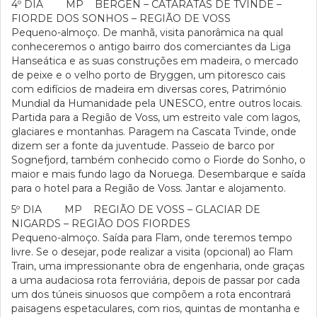
4º DIA MP BERGEN – CATARATAS DE TVINDE –
FIORDE DOS SONHOS – REGIÃO DE VOSS
Pequeno-almoço. De manhã, visita panorâmica na qual
conheceremos o antigo bairro dos comerciantes da Liga
Hanseática e as suas construções em madeira, o mercado
de peixe e o velho porto de Bryggen, um pitoresco cais
com edifícios de madeira em diversas cores, Património
Mundial da Humanidade pela UNESCO, entre outros locais.
Partida para a Região de Voss, um estreito vale com lagos,
glaciares e montanhas. Paragem na Cascata Tvinde, onde
dizem ser a fonte da juventude. Passeio de barco por
Sognefjord, também conhecido como o Fiorde do Sonho, o
maior e mais fundo lago da Noruega. Desembarque e saída
para o hotel para a Região de Voss. Jantar e alojamento.
5º DIA MP REGIÃO DE VOSS – GLACIAR DE
NIGARDS – REGIÃO DOS FIORDES
Pequeno-almoço. Saída para Flam, onde teremos tempo
livre. Se o desejar, pode realizar a visita (opcional) ao Flam
Train, uma impressionante obra de engenharia, onde graças
a uma audaciosa rota ferroviária, depois de passar por cada
um dos túneis sinuosos que compõem a rota encontrará
paisagens espetaculares, com rios, quintas de montanha e