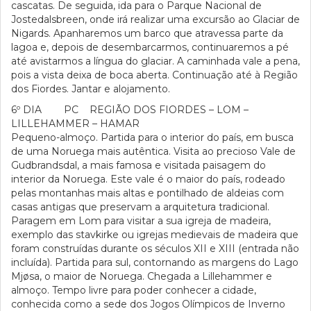
cascatas. De seguida, ida para o Parque Nacional de
Jostedalsbreen, onde irá realizar uma excursão ao Glaciar de
Nigards. Apanharemos um barco que atravessa parte da
lagoa e, depois de desembarcarmos, continuaremos a pé
até avistarmos a língua do glaciar. A caminhada vale a pena,
pois a vista deixa de boca aberta. Continuação até à Região
dos Fiordes. Jantar e alojamento.
6º DIA PC REGIÃO DOS FIORDES – LOM –
LILLEHAMMER – HAMAR
Pequeno-almoço. Partida para o interior do país, em busca
de uma Noruega mais autêntica. Visita ao precioso Vale de
Gudbrandsdal, a mais famosa e visitada paisagem do
interior da Noruega. Este vale é o maior do país, rodeado
pelas montanhas mais altas e pontilhado de aldeias com
casas antigas que preservam a arquitetura tradicional.
Paragem em Lom para visitar a sua igreja de madeira,
exemplo das stavkirke ou igrejas medievais de madeira que
foram construídas durante os séculos XII e XIII (entrada não
incluída). Partida para sul, contornando as margens do Lago
Mjøsa, o maior de Noruega. Chegada a Lillehammer e
almoço. Tempo livre para poder conhecer a cidade,
conhecida como a sede dos Jogos Olímpicos de Inverno