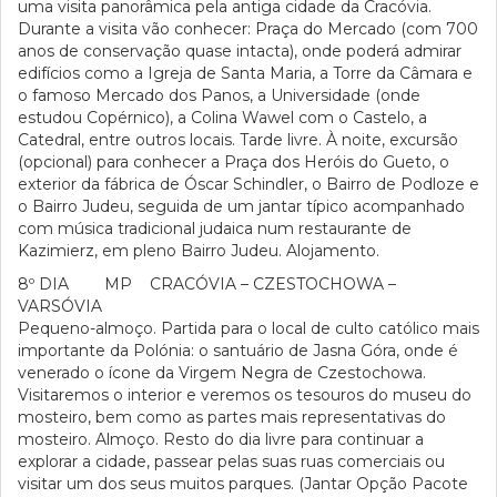
uma visita panorâmica pela antiga cidade da Cracóvia.
Durante a visita vão conhecer: Praça do Mercado (com 700
anos de conservação quase intacta), onde poderá admirar
edifícios como a Igreja de Santa Maria, a Torre da Câmara e
o famoso Mercado dos Panos, a Universidade (onde
estudou Copérnico), a Colina Wawel com o Castelo, a
Catedral, entre outros locais. Tarde livre. À noite, excursão
(opcional) para conhecer a Praça dos Heróis do Gueto, o
exterior da fábrica de Óscar Schindler, o Bairro de Podloze e
o Bairro Judeu, seguida de um jantar típico acompanhado
com música tradicional judaica num restaurante de
Kazimierz, em pleno Bairro Judeu. Alojamento.
8º DIA MP CRACÓVIA – CZESTOCHOWA –
VARSÓVIA
Pequeno-almoço. Partida para o local de culto católico mais
importante da Polónia: o santuário de Jasna Góra, onde é
venerado o ícone da Virgem Negra de Czestochowa.
Visitaremos o interior e veremos os tesouros do museu do
mosteiro, bem como as partes mais representativas do
mosteiro. Almoço. Resto do dia livre para continuar a
explorar a cidade, passear pelas suas ruas comerciais ou
visitar um dos seus muitos parques. (Jantar Opção Pacote