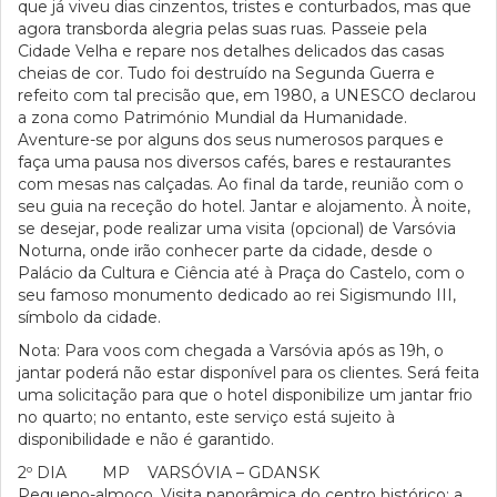
que já viveu dias cinzentos, tristes e conturbados, mas que
agora transborda alegria pelas suas ruas. Passeie pela
Cidade Velha e repare nos detalhes delicados das casas
cheias de cor. Tudo foi destruído na Segunda Guerra e
refeito com tal precisão que, em 1980, a UNESCO declarou
a zona como Património Mundial da Humanidade.
Aventure-se por alguns dos seus numerosos parques e
faça uma pausa nos diversos cafés, bares e restaurantes
com mesas nas calçadas. Ao final da tarde, reunião com o
seu guia na receção do hotel. Jantar e alojamento. À noite,
se desejar, pode realizar uma visita (opcional) de Varsóvia
Noturna, onde irão conhecer parte da cidade, desde o
Palácio da Cultura e Ciência até à Praça do Castelo, com o
seu famoso monumento dedicado ao rei Sigismundo III,
símbolo da cidade.
Nota: Para voos com chegada a Varsóvia após as 19h, o
jantar poderá não estar disponível para os clientes. Será feita
uma solicitação para que o hotel disponibilize um jantar frio
no quarto; no entanto, este serviço está sujeito à
disponibilidade e não é garantido.
2º DIA MP VARSÓVIA – GDANSK
Pequeno-almoço. Visita panorâmica do centro histórico: a