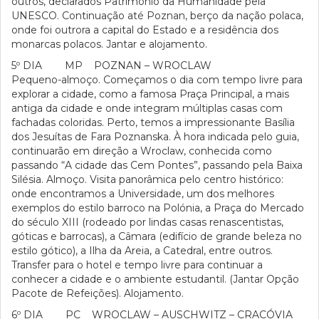
outros, declarados Património da Humanidade pela
UNESCO. Continuação até Poznan, berço da nação polaca,
onde foi outrora a capital do Estado e a residência dos
monarcas polacos. Jantar e alojamento.
5º DIA MP POZNAN – WROCLAW
Pequeno-almoço. Começamos o dia com tempo livre para
explorar a cidade, como a famosa Praça Principal, a mais
antiga da cidade e onde integram múltiplas casas com
fachadas coloridas. Perto, temos a impressionante Basília
dos Jesuítas de Fara Poznanska. À hora indicada pelo guia,
continuarão em direção a Wroclaw, conhecida como
passando “A cidade das Cem Pontes”, passando pela Baixa
Silésia. Almoço. Visita panorâmica pelo centro histórico:
onde encontramos a Universidade, um dos melhores
exemplos do estilo barroco na Polónia, a Praça do Mercado
do século XIII (rodeado por lindas casas renascentistas,
góticas e barrocas), a Câmara (edifício de grande beleza no
estilo gótico), a Ilha da Areia, a Catedral, entre outros.
Transfer para o hotel e tempo livre para continuar a
conhecer a cidade e o ambiente estudantil. (Jantar Opção
Pacote de Refeições). Alojamento.
6º DIA PC WROCLAW – AUSCHWITZ – CRACÓVIA