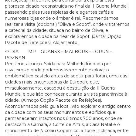
Refeições). Tarde livre para continuar a explorar esta
pitoresca cidade reconstruída no final da II Guerra Mundial,
passeando pelas ruas repletas de elegantes cafés e
numerosas lojas onde o âmbar é rei. Recomendamos
realizar a visita (opcional) “Oliwa e Sopot”, onde visitaremos
a catedral da cidade, situada no bairro de Oliwa, e
exploraremos a cidade balnear de Sopot. (Jantar Opção
Pacote de Refeições). Alojamento.
4º DIA MP GDANSK – MALBORK – TORUN –
POZNAN
Pequeno-almoço. Saída para Malbork, fundada por
cavaleiros e onde podemos livremente explorar o
emblemático castelo antes de seguir para Torun, uma das
cidades mais encantadoras da Europa e que,
miraculosamente, escapou à destruição da II Guerra
Mundial e que irão conhecer durante a visita panorâmica à
cidade. (Almoço Opção Pacote de Refeições).
Acompanhados pelo guia local, vão explorar o antigo centro
da cidade com os seus monumentos e edifícios que
permaneceram intactos nos últimos 700 anos, onde se
destacam a Câmara, a Corte de Artus, a Casa Natal e o
monumento de Nicolau Copérnico, a Torre Inclinada, entre