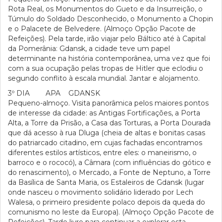
Rota Real, os Monumentos do Gueto e da Insurreição, o
Túmulo do Soldado Desconhecido, o Monumento a Chopin
e o Palacete de Belvedere. (Almoço Opção Pacote de
Refeições). Pela tarde, irão viajar pelo Báltico até à Capital
da Pomerânia: Gdansk, a cidade teve um papel
determinante na história contemporânea, uma vez que foi
com a sua ocupação pelas tropas de Hitler que eclodiu o
segundo conflito à escala mundial. Jantar e alojamento.
3º DIA APA GDANSK
Pequeno-almoço. Visita panorâmica pelos maiores pontos
de interesse da cidade: as Antigas Fortificações, a Porta
Alta, a Torre da Prisão, a Casa das Torturas, a Porta Dourada
que dá acesso à rua Dluga (cheia de altas e bonitas casas
do patriarcado citadino, em cujas fachadas encontramos
diferentes estilos artísticos, entre eles: o maneirismo, o
barroco e o rococó), a Câmara (com influências do gótico e
do renascimento), o Mercado, a Fonte de Neptuno, a Torre
da Basílica de Santa Maria, os Estaleiros de Gdansk (lugar
onde nasceu o movimento solidário liderado por Lech
Walesa, o primeiro presidente polaco depois da queda do
comunismo no leste da Europa). (Almoço Opção Pacote de