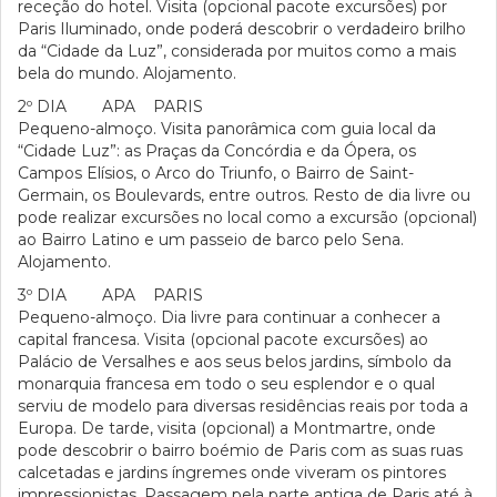
receção do hotel. Visita (opcional pacote excursões) por
Paris Iluminado, onde poderá descobrir o verdadeiro brilho
da “Cidade da Luz”, considerada por muitos como a mais
bela do mundo. Alojamento.
2º DIA APA PARIS
Pequeno-almoço. Visita panorâmica com guia local da
“Cidade Luz”: as Praças da Concórdia e da Ópera, os
Campos Elísios, o Arco do Triunfo, o Bairro de Saint-
Germain, os Boulevards, entre outros. Resto de dia livre ou
pode realizar excursões no local como a excursão (opcional)
ao Bairro Latino e um passeio de barco pelo Sena.
Alojamento.
3º DIA APA PARIS
Pequeno-almoço. Dia livre para continuar a conhecer a
capital francesa. Visita (opcional pacote excursões) ao
Palácio de Versalhes e aos seus belos jardins, símbolo da
monarquia francesa em todo o seu esplendor e o qual
serviu de modelo para diversas residências reais por toda a
Europa. De tarde, visita (opcional) a Montmartre, onde
pode descobrir o bairro boémio de Paris com as suas ruas
calcetadas e jardins íngremes onde viveram os pintores
impressionistas. Passagem pela parte antiga de Paris até à