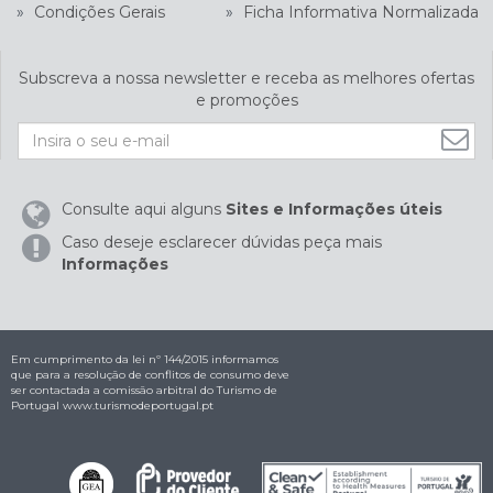
»
Condições Gerais
»
Ficha Informativa Normalizada
Subscreva a nossa newsletter e receba as melhores ofertas
e promoções
Consulte aqui alguns
Sites e Informações úteis
Caso deseje esclarecer dúvidas peça mais
Informações
Em cumprimento da lei nº 144/2015 informamos
que para a resolução de conflitos de consumo deve
ser contactada a comissão arbitral do Turismo de
Portugal
www.turismodeportugal.pt