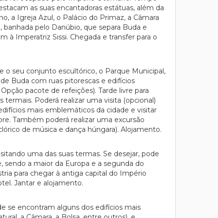
 destacam as suas encantadoras estátuas, além da
o, a Igreja Azul, o Palácio do Primaz, a Câmara
a, banhada pelo Danúbio, que separa Buda e
à Imperatriz Sissi. Chegada e transfer para o
 o seu conjunto escultórico, o Parque Municipal,
o de Buda com ruas pitorescas e edifícios
pção pacote de refeições). Tarde livre para
 termais. Poderá realizar uma visita (opcional)
difícios mais emblemáticos da cidade e visitar
more. Também poderá realizar uma excursão
clórico de música e dança húngara). Alojamento.
isitando uma das suas termas. Se desejar, pode
de, sendo a maior da Europa e a segunda do
ria para chegar à antiga capital do Império
el. Jantar e alojamento.
de se encontram alguns dos edifícios mais
tural, a Câmara, a Bolsa, entre outros), e