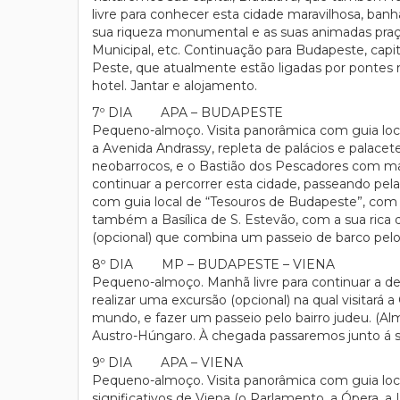
livre para conhecer esta cidade maravilhosa, ban
sua riqueza monumental e as suas animadas praças
Municipal, etc. Continuação para Budapeste, cap
Peste, que atualmente estão ligadas por pontes 
hotel. Jantar e alojamento.
7º DIA APA – BUDAPESTE
Pequeno-almoço. Visita panorâmica com guia local
a Avenida Andrassy, repleta de palácios e palacete
neobarrocos, e o Bastião dos Pescadores com mag
continuar a percorrer esta cidade, passeando pela
com guia local de “Tesouros de Budapeste”, com e
também a Basílica de S. Estevão, com a sua rica
(opcional) que combina um passeio de barco pelo
8º DIA MP – BUDAPESTE – VIENA
Pequeno-almoço. Manhã livre para continuar a des
realizar uma excursão (opcional) na qual visitar
mundo, e fazer um passeio pelo bairro judeu. (Alm
Austro-Húngaro. À chegada passaremos junto á s
9º DIA APA – VIENA
Pequeno-almoço. Visita panorâmica com guia local
significativos de Viena (o Parlamento, a Ópera, a 