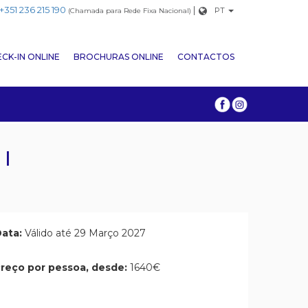
+351 236 215 190
|
PT
(Chamada para Rede Fixa Nacional)
CK-IN ONLINE
BROCHURAS ONLINE
CONTACTOS
I
ata:
Válido até 29 Março 2027
reço por pessoa, desde:
1640€