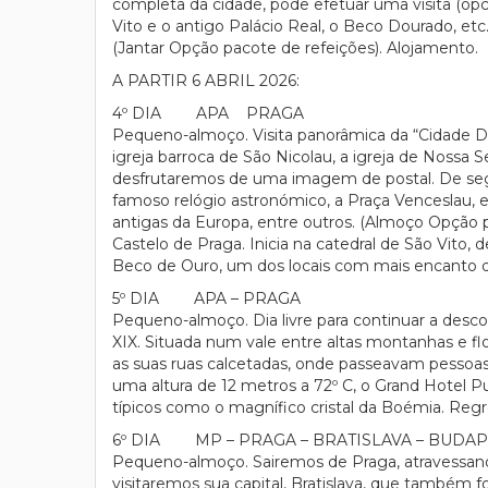
completa da cidade, pode efetuar uma visita (opc
Vito e o antigo Palácio Real, o Beco Dourado, etc.
(Jantar Opção pacote de refeições). Alojamento.
A PARTIR 6 ABRIL 2026:
4º DIA APA PRAGA
Pequeno-almoço. Visita panorâmica da “Cidade 
igreja barroca de São Nicolau, a igreja de Nossa
desfrutaremos de uma imagem de postal. De segui
famoso relógio astronómico, a Praça Venceslau, et
antigas da Europa, entre outros. (Almoço Opção pa
Castelo de Praga. Inicia na catedral de São Vito, 
Beco de Ouro, um dos locais com mais encanto da 
5º DIA APA – PRAGA
Pequeno-almoço. Dia livre para continuar a descob
XIX. Situada num vale entre altas montanhas e flo
as suas ruas calcetadas, onde passeavam pessoas
uma altura de 12 metros a 72º C, o Grand Hotel 
típicos como o magnífico cristal da Boémia. Regr
6º DIA MP – PRAGA – BRATISLAVA – BUDA
Pequeno-almoço. Sairemos de Praga, atravessando
visitaremos sua capital, Bratislava, que também