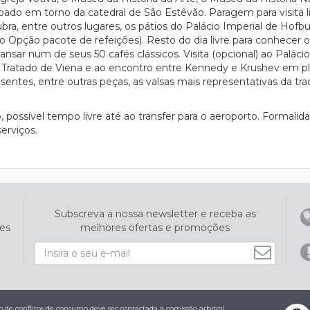
ado em torno da catedral de São Estêvão. Paragem para visita l
a, entre outros lugares, os pátios do Palácio Imperial de Hofbu
o Opção pacote de refeições). Resto do dia livre para conhecer 
nsar num de seus 50 cafés clássicos. Visita (opcional) ao Palácio
o Tratado de Viena e ao encontro entre Kennedy e Krushev em plena
esentes, entre outras peças, as valsas mais representativas da tr
possível tempo livre até ao transfer para o aeroporto. Formal
erviços.
Subscreva a nossa newsletter e receba as
es
melhores ofertas e promoções
de conflitos de consumo deve ser contactada a comissão arbitral