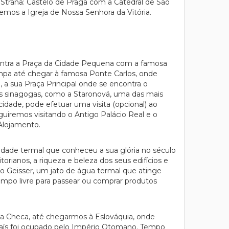
 Strana: Castelo de Praga com a Catedral de São
remos a Igreja de Nossa Senhora da Vitória.
ontra a Praça da Cidade Pequena com a famosa
Kampa até chegar à famosa Ponte Carlos, onde
 a sua Praça Principal onde se encontra o
umas sinagogas, como a Staronová, uma das mais
idade, pode efetuar uma visita (opcional) ao
eguiremos visitando o Antigo Palácio Real e o
 Alojamento.
 cidade termal que conheceu a sua glória no século
rianos, a riqueza e beleza dos seus edifícios e
o Geisser, um jato de água termal que atinge
empo livre para passear ou comprar produtos
ca Checa, até chegarmos à Eslováquia, onde
 país foi ocupado pelo Império Otomano. Tempo