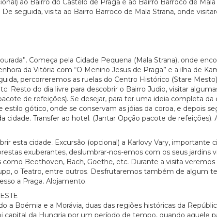
ional) ao Bairro do Castelo de Praga e ao Bairro Barroco de Mala
 De seguida, visita ao Bairro Barroco de Mala Strana, onde visita
Dourada”. Começa pela Cidade Pequena (Mala Strana), onde enc
 Senhora da Vitória com “O Menino Jesus de Praga” e a ilha de 
da, percorreremos as ruelas do Centro Histórico (Stare Mesto),
c. Resto do dia livre para descobrir o Bairro Judio, visitar alg
cote de refeições). Se desejar, para ter uma ideia completa da c
de estilo gótico, onde se conservam as jóias da coroa, e depois s
cidade. Transfer ao hotel. (Jantar Opção pacote de refeições).
rir esta cidade. Excursão (opcional) a Karlovy Vary, importante
restas exuberantes, deslumbrar-nos-emos com os seus jardins vito
 como Beethoven, Bach, Goethe, etc. Durante a visita veremos 
Pupp, o Teatro, entre outros. Desfrutaremos também de algum t
esso a Praga. Alojamento.
PESTE
 a Boémia e a Morávia, duas das regiões históricas da Repúbli
 foi capital da Hungria por um período de tempo, quando aquele