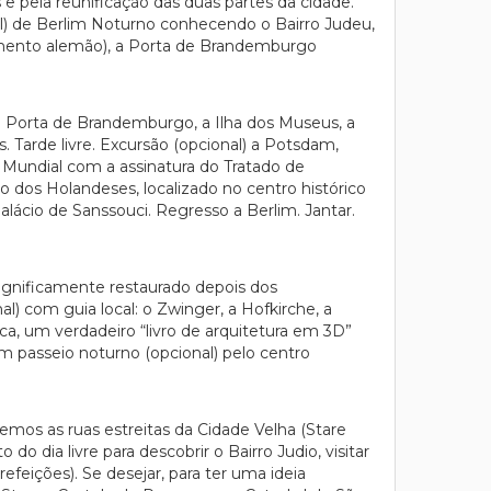
e pela reunificação das duas partes da cidade.
nal) de Berlim Noturno conhecendo o Bairro Judeu,
rlamento alemão), a Porta de Brandemburgo
a Porta de Brandemburgo, a Ilha dos Museus, a
. Tarde livre. Excursão (opcional) a Potsdam,
a Mundial com a assinatura do Tratado de
o dos Holandeses, localizado no centro histórico
lácio de Sanssouci. Regresso a Berlim. Jantar.
magnificamente restaurado depois dos
) com guia local: o Zwinger, a Hofkirche, a
a, um verdadeiro “livro de arquitetura em 3D”
um passeio noturno (opcional) pelo centro
mos as ruas estreitas da Cidade Velha (Stare
do dia livre para descobrir o Bairro Judio, visitar
eições). Se desejar, para ter uma ideia