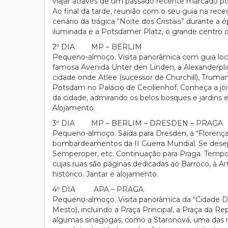
viajar através de um passado recente marcado por
Ao final da tarde, reunião com o seu guia na rece
cenário da trágica “Noite dos Cristais” durante 
iluminada e a Potsdamer Platz, o grande centro 
2º DIA MP – BERLIM
Pequeno-almoço. Visita panorâmica com guia loca
famosa Avenida Unter den Linden, a Alexanderplatz
cidade onde Atlee (sucessor de Churchill), Truma
Potsdam no Palácio de Cecilienhof. Conheça a jói
da cidade, admirando os belos bosques e jardins 
Alojamento.
3º DIA MP – BERLIM – DRESDEN – PRAGA
Pequeno-almoço. Saída para Dresden, a “Florença 
bombardeamentos da II Guerra Mundial. Se desejar
Semperoper, etc. Continuação para Praga. Tempo l
cujas ruas são páginas dedicadas ao Barroco, à Ar
histórico. Jantar e alojamento.
4º DIA APA – PRAGA
Pequeno-almoço. Visita panorâmica da “Cidade Do
Mesto), incluindo a Praça Principal, a Praça da Repú
algumas sinagogas, como a Staronová, uma das ma