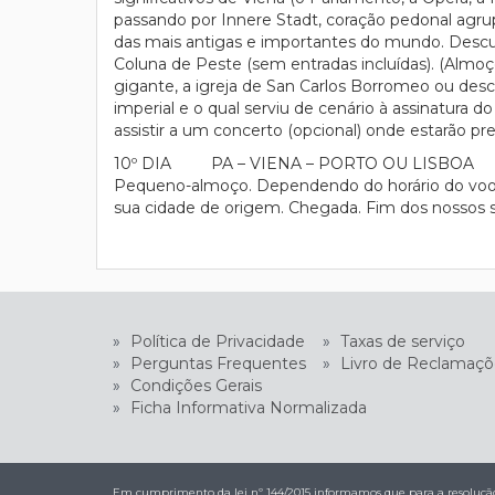
passando por Innere Stadt, coração pedonal agrup
das mais antigas e importantes do mundo. Descubr
Coluna de Peste (sem entradas incluídas). (Almoç
gigante, a igreja de San Carlos Borromeo ou desca
imperial e o qual serviu de cenário à assinatura d
assistir a um concerto (opcional) onde estarão pr
10º DIA PA – VIENA – PORTO OU LISBOA
Pequeno-almoço. Dependendo do horário do voo, 
sua cidade de origem. Chegada. Fim dos nossos s
»
Política de Privacidade
»
Taxas de serviço
»
Perguntas Frequentes
»
Livro de Reclamaçõ
»
Condições Gerais
»
Ficha Informativa Normalizada
Em cumprimento da lei nº 144/2015 informamos que para a resolução 