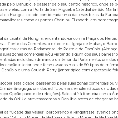
hada pelo Danúbio, e passear pelo seu centro histórico, onde se
 e vielas, com a Porta de San Miguel, a Catedral de São Martinh
ital da Hungria, cidade considerada uma das mais belas da Europ
maravilhosas como as pontes Chain ou Elizabeth, em homenagem 
 da capital da Hungria, encantando-se com a Praça dos Heróis e
s, a Ponte das Correntes, o exterior da Igreja de Matias, o Bairr
níficas vistas do Parlamento, de Peste e do Danúbio. (Almoço O
s suas zonas comerciais e/ou visitando algum dos seus balneários
ntradas incluídas, admirando o interior do Parlamento, um dos e
 decoração interior onde foram usados mais de 50 tipos de már
 Danúbio e uma Goulash Party (jantar típico com espetáculo fol
cobrir esta cidade, passeando pelas suas zonas comerciais ou v
á a Grande Sinagoga, um dos edifícios mais emblemáticos da cida
oço Opção pacote de refeições). Saída até à fronteira com a Áust
ede da ONU e atravessaremos o Danúbio antes de chegar ao hot
 da “Cidade das Valsas”, percorrendo a Ringstrasse, avenida on
Igreja Votiva, o Museu da História da Arte, o Museu da História Na