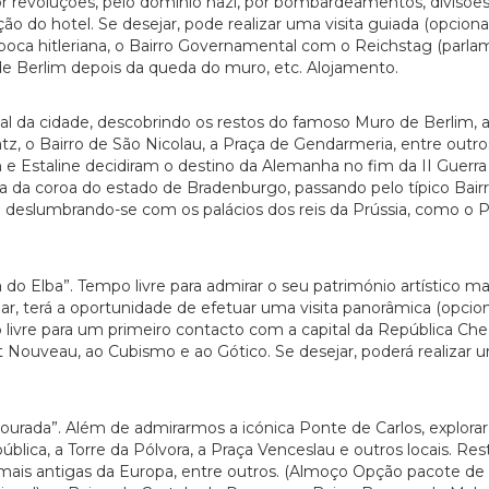
 revoluções, pelo domínio nazi, por bombardeamentos, divisões 
ção do hotel. Se desejar, pode realizar uma visita guiada (opcio
a época hitleriana, o Bairro Governamental com o Reichstag (pa
de Berlim depois da queda do muro, etc. Alojamento.
l da cidade, descobrindo os restos do famoso Muro de Berlim, 
, o Bairro de São Nicolau, a Praça de Gendarmeria, entre outros
n e Estaline decidiram o destino da Alemanha no fim da II Guerr
a da coroa do estado de Bradenburgo, passando pelo típico Bairr
e deslumbrando-se com os palácios dos reis da Prússia, como o Pa
do Elba”. Tempo livre para admirar o seu património artístico 
, terá a oportunidade de efetuar uma visita panorâmica (opcional
ivre para um primeiro contacto com a capital da República Chec
t Nouveau, ao Cubismo e ao Gótico. Se desejar, poderá realizar 
urada”. Além de admirarmos a icónica Ponte de Carlos, explorare
blica, a Torre da Pólvora, a Praça Venceslau e outros locais. Resto 
is antigas da Europa, entre outros. (Almoço Opção pacote de ref