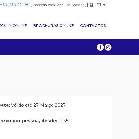
+351 236 215 190
|
PT
(Chamada para Rede Fixa Nacional)
CK-IN ONLINE
BROCHURAS ONLINE
CONTACTOS
ata:
Válido até 27 Março 2027
reço por pessoa, desde:
1035€